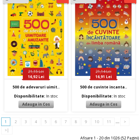
21,15 Lei
21,14 Lei
16,92 Lei
16,91 Lei
500 de adevaruri uimit..
500 de cuvinte incanta..
Disponibilitate:
In stoc
Disponibilitate:
In stoc
1
2
3
4
5
6
7
8
9
10
11
....
>
>|
Afisare 1 - 20 din 1026 (52 Pagini)