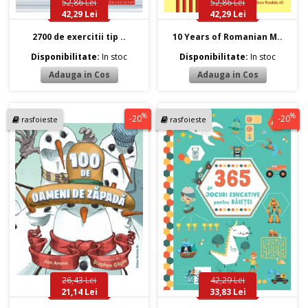
52,86 Lei
52,86 Lei
42,29 Lei
42,29 Lei
2700 de exercitii tip ..
10 Years of Romanian M..
Disponibilitate:
In stoc
Disponibilitate:
In stoc
%
%
-20
-20
rasfoieste
rasfoieste
26,43 Lei
42,29 Lei
21,14 Lei
33,83 Lei