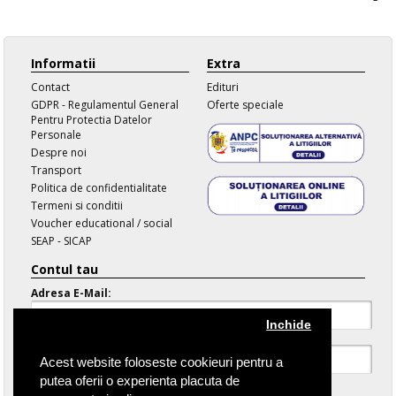
Informatii
Extra
Contact
Edituri
GDPR - Regulamentul General
Oferte speciale
Pentru Protectia Datelor
Personale
Despre noi
Transport
Politica de confidentialitate
Termeni si conditii
Voucher educational / social
SEAP - SICAP
Contul tau
Adresa E-Mail:
Inchide
Parola:
Acest website foloseste cookieuri pentru a
putea oferii o experienta placuta de
Parola Uitata