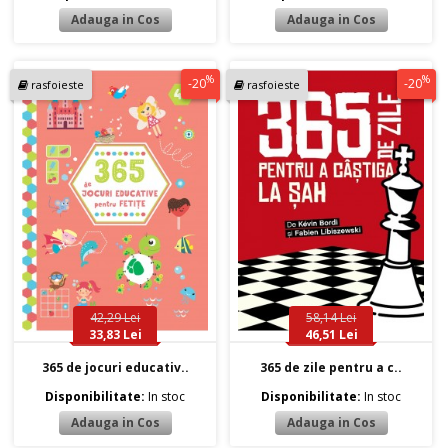
%
%
-20
-20
rasfoieste
rasfoieste
42,29 Lei
58,14 Lei
33,83 Lei
46,51 Lei
365 de jocuri educativ..
365 de zile pentru a c..
Disponibilitate:
In stoc
Disponibilitate:
In stoc