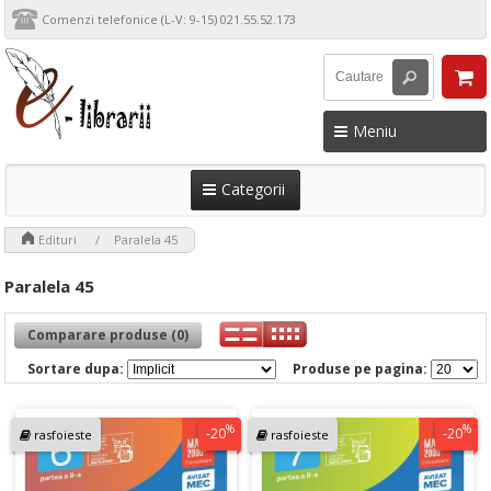
Comenzi telefonice (L-V: 9-15) 021.55.52.173
Meniu
Categorii
>
>
Edituri
Paralela 45
Paralela 45
Comparare produse (0)
Sortare dupa:
Produse pe pagina:
%
%
-20
-20
rasfoieste
rasfoieste