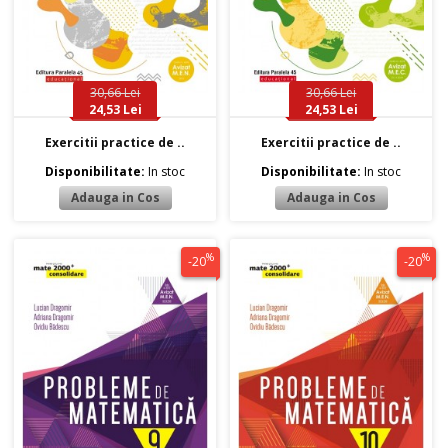
30,66 Lei
30,66 Lei
24,53 Lei
24,53 Lei
Exercitii practice de ..
Exercitii practice de ..
Disponibilitate:
In stoc
Disponibilitate:
In stoc
%
%
-20
-20