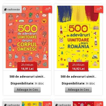
%
%
-20
-20
rasfoieste
21,14 Lei
21,15 Lei
16,91 Lei
16,92 Lei
500 de adevaruri uimit..
500 de adevaruri uimit..
Disponibilitate:
In stoc
Disponibilitate:
In stoc
%
%
-20
-20
rasfoieste
rasfoieste