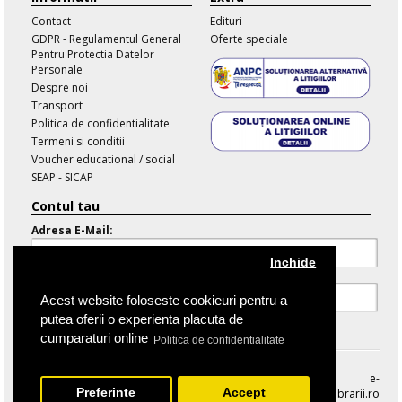
Contact
Edituri
GDPR - Regulamentul General
Oferte speciale
Pentru Protectia Datelor
Personale
Despre noi
Transport
Politica de confidentialitate
Termeni si conditii
Voucher educational / social
SEAP - SICAP
Contul tau
Adresa E-Mail:
Inchide
Parola:
Acest website foloseste cookieuri pentru a
putea oferii o experienta placuta de
Parola Uitata
cumparaturi online
Politica de confidentialitate
e-
Preferinte
Accept
librarii.ro