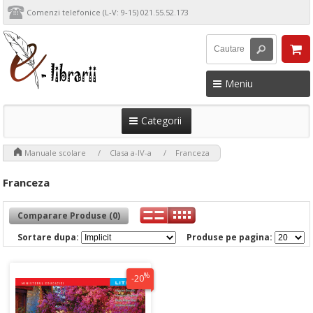
Comenzi telefonice (L-V: 9-15) 021.55.52.173
Meniu
Categorii
>
>
>
Manuale scolare
Clasa a-IV-a
Franceza
Franceza
Comparare Produse (0)
Sortare dupa:
Produse pe pagina:
%
-20