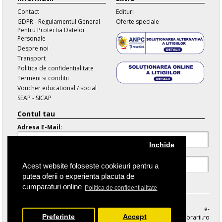
Contact
Edituri
GDPR - Regulamentul General
Oferte speciale
Pentru Protectia Datelor
Personale
Despre noi
Transport
Politica de confidentialitate
Termeni si conditii
Voucher educational / social
SEAP - SICAP
Contul tau
Adresa E-Mail:
Inchide
Parola:
Acest website foloseste cookieuri pentru a
putea oferii o experienta placuta de
Parola Uitata
cumparaturi online
Politica de confidentialitate
e-
Preferinte
Accept
librarii.ro