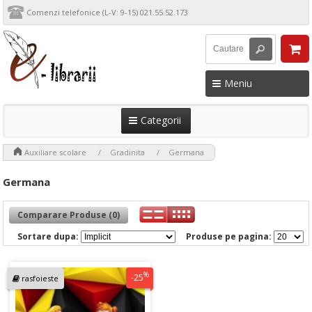
Comenzi telefonice (L-V: 9-15) 021.55.52.173
Meniu
Categorii
>
>
>
Auxiliare scolare
Gradinita
Germana
Germana
Comparare Produse (0)
Sortare dupa:
Produse pe pagina:
%
-25
rasfoieste