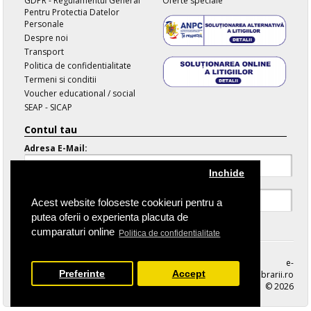
GDPR - Regulamentul General
Oferte speciale
Pentru Protectia Datelor
Personale
Despre noi
Transport
Politica de confidentialitate
Termeni si conditii
Voucher educational / social
SEAP - SICAP
Contul tau
Adresa E-Mail:
Inchide
Parola:
Acest website foloseste cookieuri pentru a
putea oferii o experienta placuta de
Parola Uitata
cumparaturi online
Politica de confidentialitate
e-
Preferinte
Accept
librarii.ro
© 2026