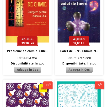
42,00 Lei
40,00 Lei
39,90 Lei
34,00 Lei
Probleme de chimie. Cule..
Caiet de lucru Chimie cl..
Editura:
Mistral
Editura:
Crepuscul
Disponibilitate:
In stoc
Disponibilitate:
In stoc
%
%
-15
-5