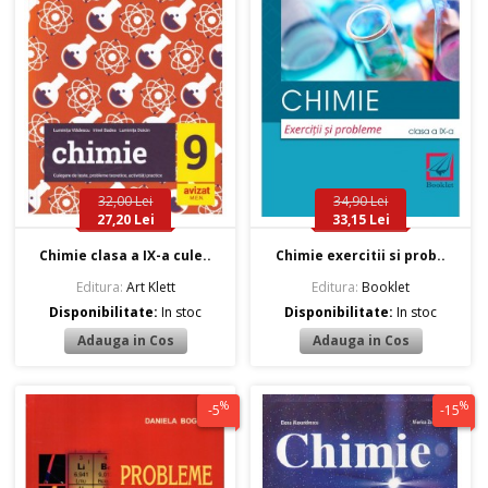
32,00 Lei
34,90 Lei
27,20 Lei
33,15 Lei
Chimie clasa a IX-a cule..
Chimie exercitii si prob..
Editura:
Art Klett
Editura:
Booklet
Disponibilitate:
In stoc
Disponibilitate:
In stoc
%
%
-5
-15