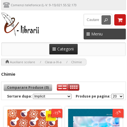
Comenzi telefonice (L-V: 9-15) 021.55.52.173
Meniu
Categorii
>
>
>
Auxiliare scolare
Clasa a-IX-a
Chimie
Chimie
Comparare Produse (0)
Sortare dupa:
Produse pe pagina:
%
%
-15
-5