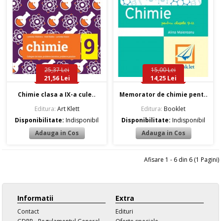
25,37 Lei
15,00 Lei
21,56 Lei
14,25 Lei
Chimie clasa a IX-a cule..
Memorator de chimie pent..
Editura:
Art Klett
Editura:
Booklet
Disponibilitate:
Indisponibil
Disponibilitate:
Indisponibil
Afisare 1 - 6 din 6 (1 Pagini)
Informatii
Extra
Contact
Edituri