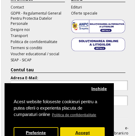
Contact
Edituri
GDPR - Regulamentul General
Oferte speciale
Pentru Protectia Datelor
Personale
Despre noi
Transport
Politica de confidentialitate
Termeni si conditii
Voucher educational / social
SEAP - SICAP
Contul tau
Adresa E-Mail:
Inchide
Parola:
Acest website foloseste cookieuri pentru a
putea oferii o experienta placuta de
Parola Uitata
cumparaturi online
Politica de confidentialitate
e-
Preferinte
Accept
librarii.ro