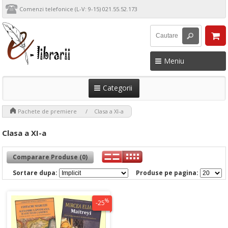
Comenzi telefonice (L-V: 9-15) 021.55.52.173
Meniu
Categorii
>
>
Pachete de premiere
Clasa a XI-a
Clasa a XI-a
Comparare Produse (0)
Sortare dupa:
Produse pe pagina:
%
-25