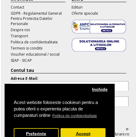
Contact
Edituri
GDPR - Regulamentul General
Oferte speciale
Pentru Protectia Datelor
Personale
Despre noi
Transport
Politica de confidentialitate
Termeni si conditii
Voucher educational / social
SEAP - SICAP
Contul tau
Adresa E-Mail:
Inchide
Parola:
Acest website foloseste cookieuri pentru a
putea oferii o experienta placuta de
Parola Uitata
cumparaturi online
Politica de confidentialitate
e-
Preferinte
Accept
librarii.ro