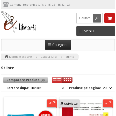
Comenzi telefonice (L-V: 9-15) 021.55.52.173
Meniu
Categorii
>
>
>
Manuale scolare
Clasa a-XII-a
Stiinte
Stiinte
Comparare Produse (0)
Sortare dupa:
Produse pe pagina:
%
%
-15
-20
rasfoieste