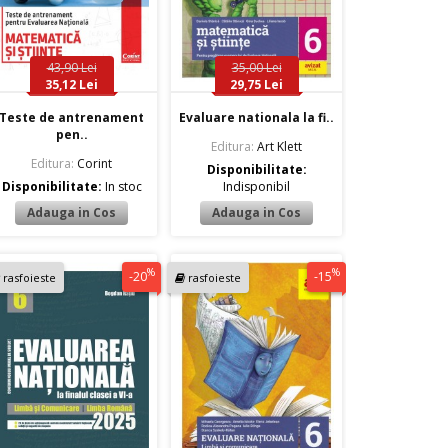
43,90 Lei
35,00 Lei
35,12 Lei
29,75 Lei
Teste de antrenament
Evaluare nationala la fi..
pen..
Editura:
Art Klett
Editura:
Corint
Disponibilitate:
Disponibilitate:
In stoc
Indisponibil
%
%
-20
-15
rasfoieste
rasfoieste