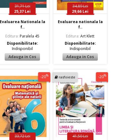
31,71 Lei
34,89 Lei
25,37 Lei
29,66 Lei
Evaluarea Nationala la
Evaluarea nationala la
f..
f..
Editura:
Paralela 45
Editura:
Art Klett
Disponibilitate:
Disponibilitate:
Indisponibil
Indisponibil
%
%
-20
-20
rasfoieste
33,72 Lei
41,50 Lei