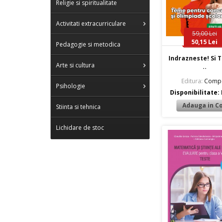
Religie si spiritualitate
Activitati extracurriculare
59,00 Lei
50,15 Lei
Pedagogie si metodica
Indrazneste! Si T
Arte si cultura
..
Editura:
Comp
Psihologie
Disponibilitate:
Stiinta si tehnica
Lichidare de stoc