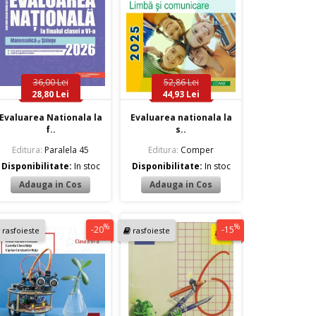
36,00 Lei
52,86 Lei
28,80 Lei
44,93 Lei
Evaluarea Nationala la
Evaluarea nationala la
f..
s..
Editura:
Paralela 45
Editura:
Comper
Disponibilitate:
In stoc
Disponibilitate:
In stoc
%
%
-20
-15
rasfoieste
rasfoieste