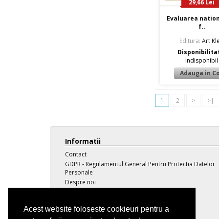
29,66 Lei
Evaluarea nation
f..
Editura:
Art Kle
Disponibilita
Indisponibil
1
2
>
>|
Informatii
Contact
GDPR - Regulamentul General Pentru Protectia Datelor
Personale
Despre noi
Transport
Politica de confidentialitate
Acest website foloseste cookieuri pentru a
Termeni si conditii