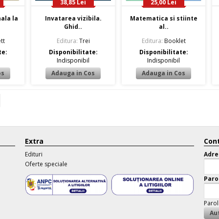
38,85 Lei
25,00 Lei
ala la
Invatarea vizibila.
Matematica si stiinte
Ghid..
al..
tt
Editura:
Trei
Editura:
Booklet
te:
Disponibilitate:
Disponibilitate:
Indisponibil
Indisponibil
Extra
Cont
Edituri
Adre
Oferte speciale
Paro
Parol