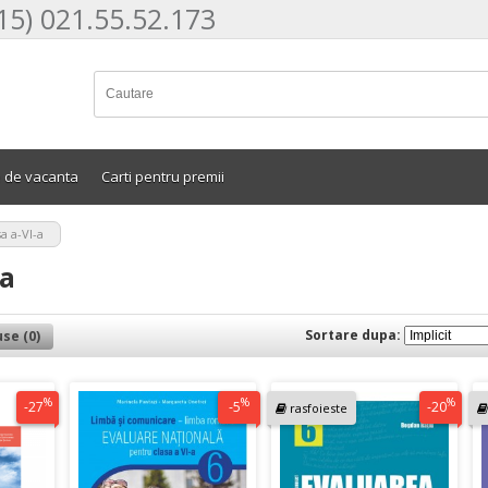
15) 021.55.52.173
e de vacanta
Carti pentru premii
a a-VI-a
-a
Sortare dupa:
se (0)
%
%
%
-27
-5
-20
rasfoieste