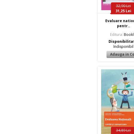
32,90 Lei
31,25 Lei
Evaluare natio
pentr..
Editura:
Bookl
Disponibilita
Indisponibil
34,89 Lei