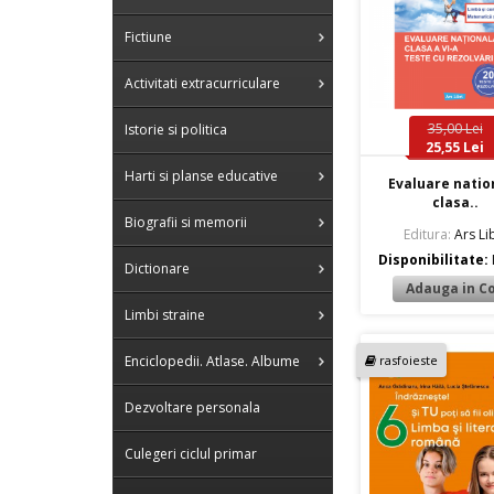
Fictiune
Activitati extracurriculare
35,00 Lei
Istorie si politica
25,55 Lei
Harti si planse educative
Evaluare natio
clasa..
Biografii si memorii
Editura:
Ars Lib
Disponibilitate:
Dictionare
Limbi straine
rasfoieste
Enciclopedii. Atlase. Albume
Dezvoltare personala
Culegeri ciclul primar