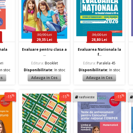
30,90 Lei
36,00 Lei
29,35 Lei
28,80 Lei
nala
Evaluare pentru clasa a
Evaluarea Nationala la
..
f..
ri
Editura:
Booklet
Editura:
Paralela 45
In stoc
Disponibilitate:
In stoc
Disponibilitate:
In stoc
%
%
%
-15
-15
-15
rasfoieste