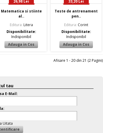
26,98 Lei
33,20 Lei
Matematica si stiinte
Teste de antrenament
al..
pen..
Editura:
Litera
Editura:
Corint
Disponibilitate:
Disponibilitate:
Indisponibil
Indisponibil
Afisare 1 - 20 din 21 (2 Pagini)
ul tau
sa E-Mail:
la:
a Uitata