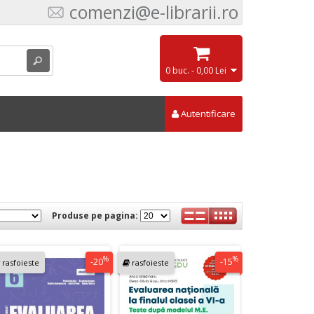
comenzi@e-librarii.ro
0 buc. - 0,00 Lei
Autentificare
Produse pe pagina:
%
%
-20
-15
rasfoieste
rasfoieste