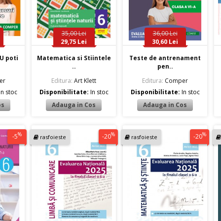
35,00 Lei
36,00 Lei
29,75 Lei
30,60 Lei
U poti
Matematica si Stiintele
Teste de antrenament
..
pen..
er
Editura:
Art Klett
Editura:
Comper
In stoc
Disponibilitate:
In stoc
Disponibilitate:
In stoc
%
%
%
-5
-20
-20
rasfoieste
rasfoieste