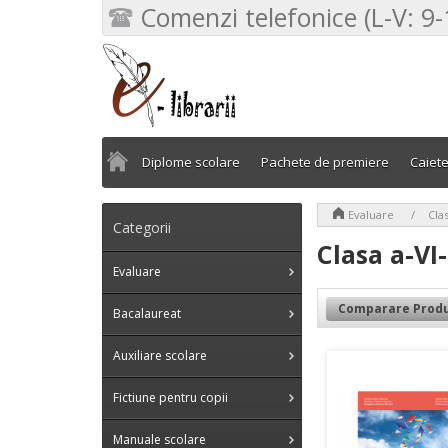
Comenzi telefonice (L-V: 9-
Diplome scolare
Pachete de premiere
Caiet
>
>
Evaluare
Clas
Categorii
Clasa a-VI
Evaluare
Comparare Produ
Bacalaureat
Auxiliare scolare
Fictiune pentru copii
Manuale scolare