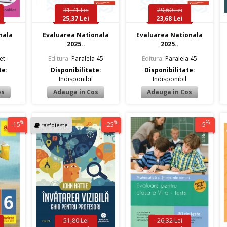
31,71 Lei
29,60 Lei
25,37 Lei
23,68 Lei
nala
Evaluarea Nationala
Evaluarea Nationala
2025..
2025..
et
Editura:
Paralela 45
Editura:
Paralela 45
te:
Disponibilitate:
Disponibilitate:
Indisponibil
Indisponibil
%
%
%
-15
-25
-5
rasfoieste
51,80 Lei
26,32 Lei