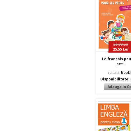
26,90 Lei
25,55 Lei
Le francais pou
pet..
Editura:
Bookl
Disponibilitate: