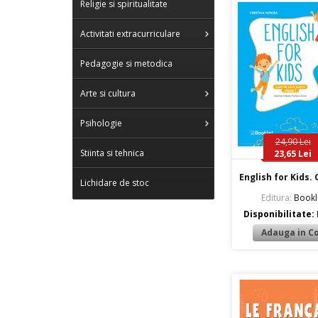
Religie si spiritualitate
Activitati extracurriculare
Pedagogie si metodica
Arte si cultura
Psihologie
24,90 Lei
Stiinta si tehnica
23,65 Lei
English for Kids. C
Lichidare de stoc
Editura:
Bookl
Disponibilitate: