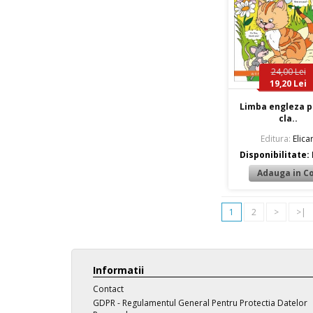
24,00 Lei
19,20 Lei
Limba engleza p
cla..
Editura:
Elicar
Disponibilitate:
1
2
>
>|
Informatii
Contact
GDPR - Regulamentul General Pentru Protectia Datelor