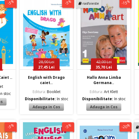
%
%
%
-5
-5
-15
rasfoieste
28,90 Lei
42,00 Lei
27,45 Lei
35,70 Lei
aiet ..
English with Drago
Hallo Anna Limba
caiet..
Germana..
et
Editura:
Booklet
Editura:
Art Klett
In stoc
Disponibilitate:
In stoc
Disponibilitate:
In stoc
%
%
%
-5
-5
-20