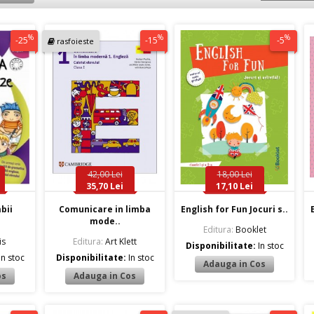
%
%
%
-25
-15
-5
rasfoieste
42,00 Lei
18,00 Lei
35,70 Lei
17,10 Lei
bii
Comunicare in limba
English for Fun Jocuri s..
mode..
Editura:
Booklet
is
Editura:
Art Klett
Disponibilitate:
In stoc
In stoc
Disponibilitate:
In stoc