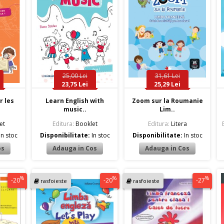
25,00 Lei
31,61 Lei
23,75 Lei
25,29 Lei
r les
Learn English with
Zoom sur la Roumanie
music..
Lim..
et
Editura:
Booklet
Editura:
Litera
In stoc
Disponibilitate:
In stoc
Disponibilitate:
In stoc
%
%
%
-20
-20
-27
rasfoieste
rasfoieste