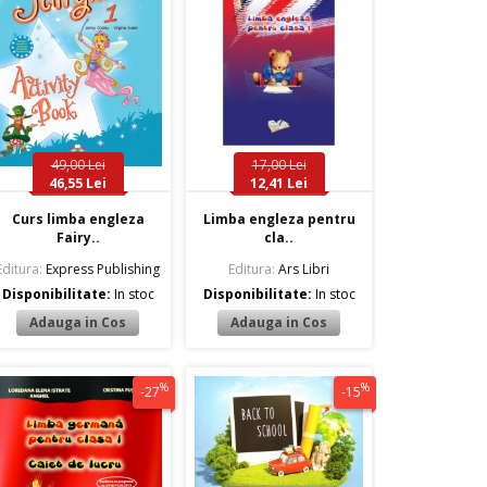
49,00 Lei
17,00 Lei
46,55 Lei
12,41 Lei
Curs limba engleza
Limba engleza pentru
Fairy..
cla..
Editura:
Express Publishing
Editura:
Ars Libri
Disponibilitate:
In stoc
Disponibilitate:
In stoc
%
%
-27
-15