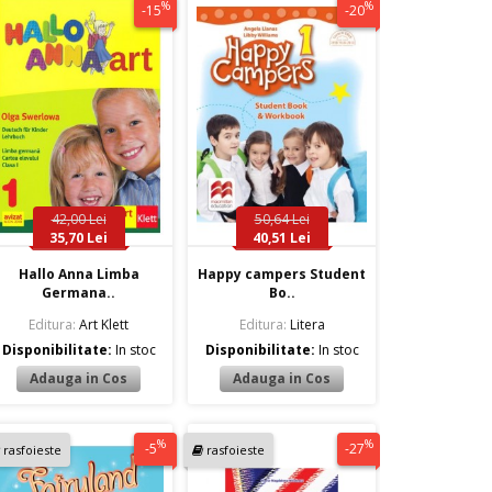
%
%
-15
-20
42,00 Lei
50,64 Lei
35,70 Lei
40,51 Lei
Hallo Anna Limba
Happy campers Student
Germana..
Bo..
Editura:
Art Klett
Editura:
Litera
Disponibilitate:
In stoc
Disponibilitate:
In stoc
%
%
-5
-27
rasfoieste
rasfoieste