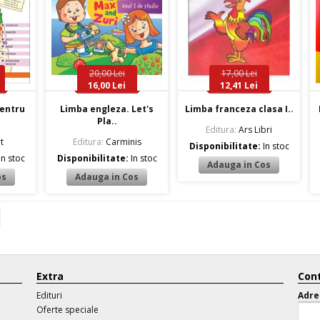
20,00 Lei
17,00 Lei
16,00 Lei
12,41 Lei
entru
Limba engleza. Let's
Limba franceza clasa I..
Pla..
Editura:
Ars Libri
t
Editura:
Carminis
Disponibilitate:
In stoc
In stoc
Disponibilitate:
In stoc
Extra
Cont
Edituri
Adre
Oferte speciale