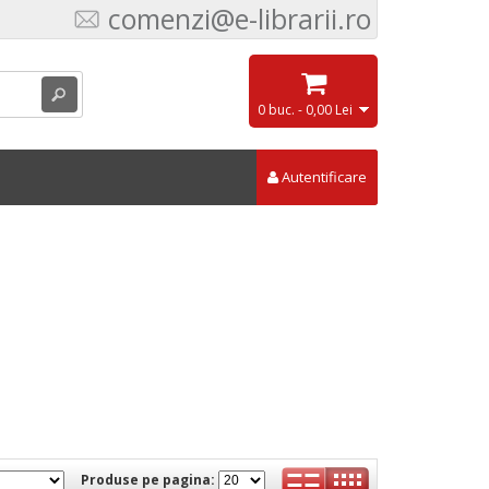
comenzi@e-librarii.ro
0 buc. - 0,00 Lei
Autentificare
Produse pe pagina: