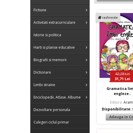
Fictiune
rasfoieste
Activitati extracurriculare
Istorie si politica
Harti si planse educative
Biografii si memorii
Dictionare
42,28 Lei
31,71 Lei
Limbi straine
Gramatica lim
engleze..
Enciclopedii. Atlase. Albume
Editura:
Aram
Disponibilitate:
Dezvoltare personala
Culegeri ciclul primar