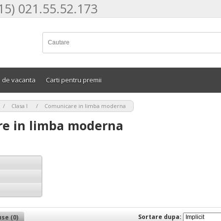
15) 021.55.52.173
e de vacanta
Carti pentru premii
>
>
Clasa I
Comunicare in limba moderna
e in limba moderna
Sortare dupa:
se (0)