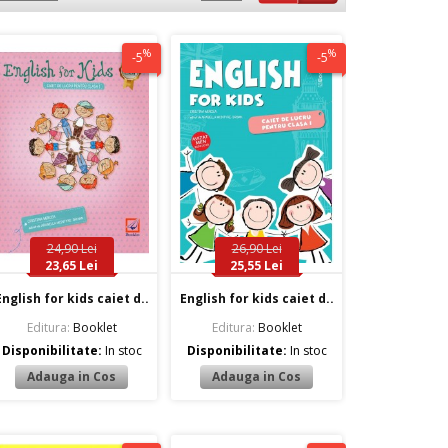
%
%
-5
-5
24,90 Lei
26,90 Lei
23,65 Lei
25,55 Lei
English for kids caiet d..
English for kids caiet d..
Editura:
Booklet
Editura:
Booklet
Disponibilitate:
In stoc
Disponibilitate:
In stoc