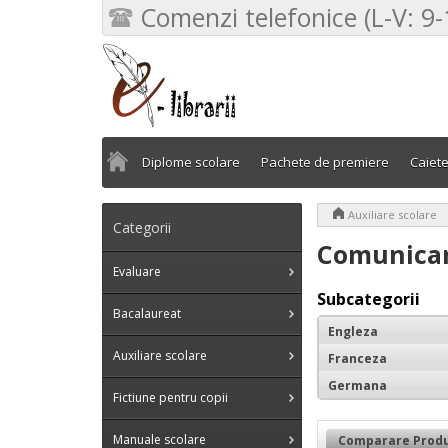
Comenzi telefonice (L-V: 9-
Diplome scolare
Pachete de premiere
Caiet
>
Auxiliare scolare
Categorii
Comunicar
Evaluare
Subcategorii
Bacalaureat
Engleza
Auxiliare scolare
Franceza
Germana
Fictiune pentru copii
Manuale scolare
Comparare Produ