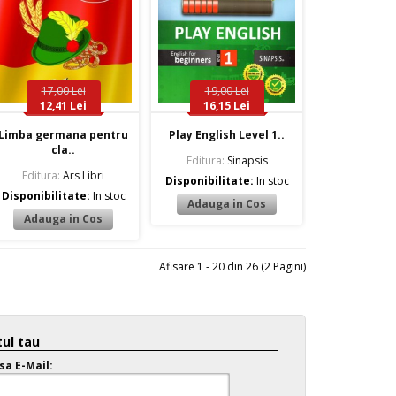
17,00 Lei
19,00 Lei
12,41 Lei
16,15 Lei
Limba germana pentru
Play English Level 1..
cla..
Editura:
Sinapsis
Editura:
Ars Libri
Disponibilitate:
In stoc
Disponibilitate:
In stoc
Afisare 1 - 20 din 26 (2 Pagini)
ul tau
sa E-Mail: