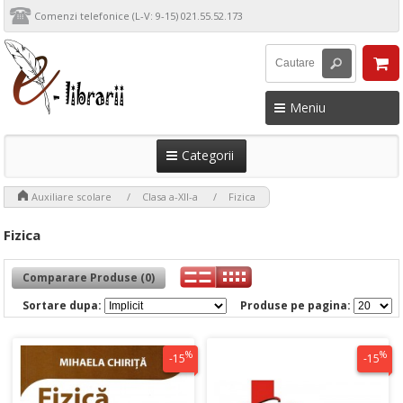
Comenzi telefonice (L-V: 9-15) 021.55.52.173
Meniu
Categorii
>
>
>
Auxiliare scolare
Clasa a-XII-a
Fizica
Fizica
Comparare Produse (0)
Sortare dupa:
Produse pe pagina:
%
%
-15
-15