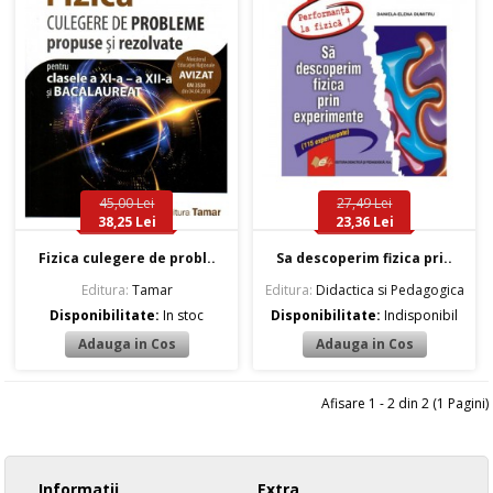
45,00 Lei
27,49 Lei
38,25 Lei
23,36 Lei
Fizica culegere de probl..
Sa descoperim fizica pri..
Editura:
Tamar
Editura:
Didactica si Pedagogica
Disponibilitate:
In stoc
Disponibilitate:
Indisponibil
Afisare 1 - 2 din 2 (1 Pagini)
Informatii
Extra