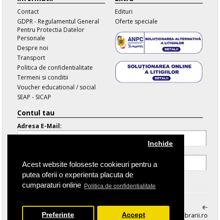
Contact
Edituri
GDPR - Regulamentul General
Oferte speciale
Pentru Protectia Datelor
Personale
Despre noi
Transport
Politica de confidentialitate
Termeni si conditii
Voucher educational / social
SEAP - SICAP
Contul tau
Adresa E-Mail:
Inchide
Parola:
Acest website foloseste cookieuri pentru a
putea oferii o experienta placuta de
Parola Uitata
cumparaturi online
Politica de confidentialitate
e-
Preferinte
Accept
librarii.ro