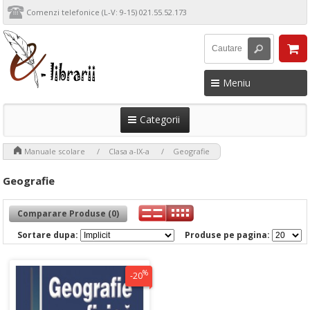
Comenzi telefonice (L-V: 9-15) 021.55.52.173
Meniu
Categorii
>
>
>
Manuale scolare
Clasa a-IX-a
Geografie
Geografie
Comparare Produse (0)
Sortare dupa:
Produse pe pagina:
%
-20