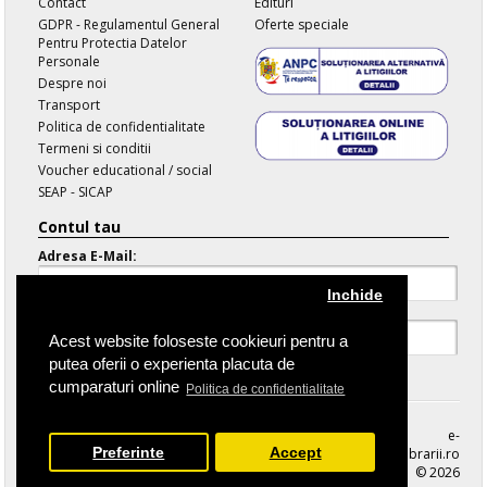
Contact
Edituri
GDPR - Regulamentul General
Oferte speciale
Pentru Protectia Datelor
Personale
Despre noi
Transport
Politica de confidentialitate
Termeni si conditii
Voucher educational / social
SEAP - SICAP
Contul tau
Adresa E-Mail:
Inchide
Parola:
Acest website foloseste cookieuri pentru a
putea oferii o experienta placuta de
Parola Uitata
cumparaturi online
Politica de confidentialitate
e-
Preferinte
Accept
librarii.ro
© 2026