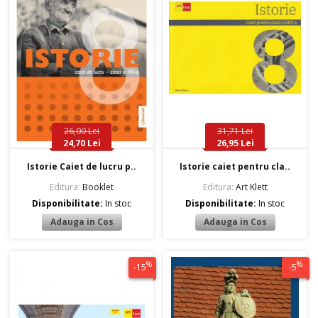
26,00 Lei
31,71 Lei
24,70 Lei
26,95 Lei
Istorie Caiet de lucru p..
Istorie caiet pentru cla..
Editura:
Booklet
Editura:
Art Klett
Disponibilitate:
In stoc
Disponibilitate:
In stoc
%
%
-15
-5