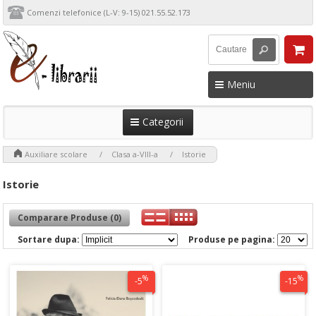
Comenzi telefonice (L-V: 9-15) 021.55.52.173
Meniu
Categorii
>
>
>
Auxiliare scolare
Clasa a-VIII-a
Istorie
Istorie
Comparare Produse (0)
Sortare dupa:
Produse pe pagina:
%
%
-5
-15