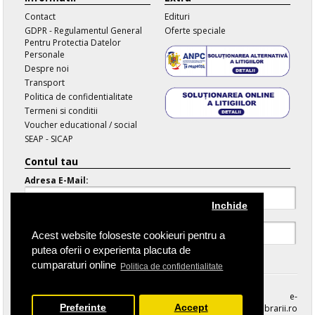
Contact
Edituri
GDPR - Regulamentul General
Oferte speciale
Pentru Protectia Datelor
Personale
Despre noi
Transport
Politica de confidentialitate
Termeni si conditii
Voucher educational / social
SEAP - SICAP
Contul tau
Adresa E-Mail:
Inchide
Parola:
Acest website foloseste cookieuri pentru a
putea oferii o experienta placuta de
Parola Uitata
cumparaturi online
Politica de confidentialitate
e-
Preferinte
Accept
librarii.ro