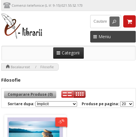
Comenzi telefonice (L-V: 9-15) 021.55.52.173
Meniu
Categorii
>
>
Bacalaureat
Filosofie
Filosofie
Comparare Produse (0)
Sortare dupa:
Produse pe pagina:
%
-5