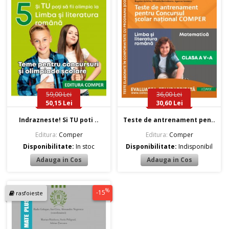
59,00 Lei
36,00 Lei
50,15 Lei
30,60 Lei
Indrazneste! Si TU poti ..
Teste de antrenament pen..
Editura:
Comper
Editura:
Comper
Disponibilitate:
In stoc
Disponibilitate:
Indisponibil
%
-15
rasfoieste