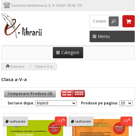
Comenzi telefonice (L-V: 9-15) 021.55.52.173
Meniu
Categorii
>
>
Evaluare
Clasa a-V-a
Clasa a-V-a
Comparare Produse (0)
Sortare dupa:
Produse pe pagina:
%
%
-15
-15
rasfoieste
rasfoieste