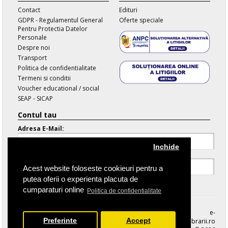
Contact
Edituri
GDPR - Regulamentul General
Oferte speciale
Pentru Protectia Datelor
Personale
Despre noi
Transport
Politica de confidentialitate
Termeni si conditii
Voucher educational / social
SEAP - SICAP
Contul tau
Adresa E-Mail:
Inchide
Parola:
Acest website foloseste cookieuri pentru a
putea oferii o experienta placuta de
Parola Uitata
cumparaturi online
Politica de confidentialitate
e-
Preferinte
Accept
librarii.ro