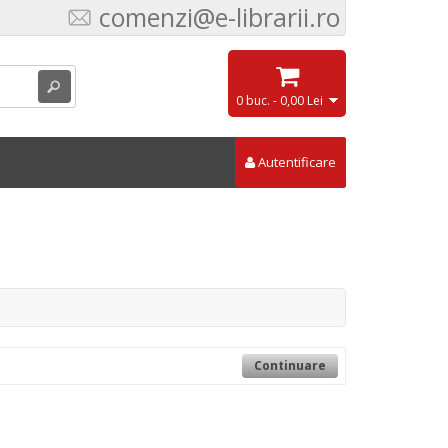
comenzi@e-librarii.ro
0 buc. - 0,00 Lei
Autentificare
Continuare