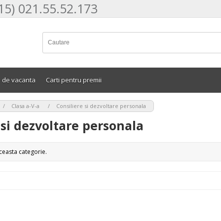
15) 021.55.52.173
e de vacanta
Carti pentru premii
>
>
Clasa a-V-a
Consiliere si dezvoltare personala
 si dezvoltare personala
ceasta categorie.