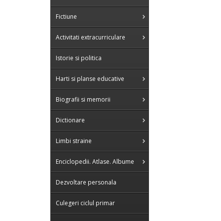
Fictiune
Activitati extracurriculare
Istorie si politica
Harti si planse educative
Biografii si memorii
Dictionare
Limbi straine
Enciclopedii. Atlase. Albume
Dezvoltare personala
Culegeri ciclul primar