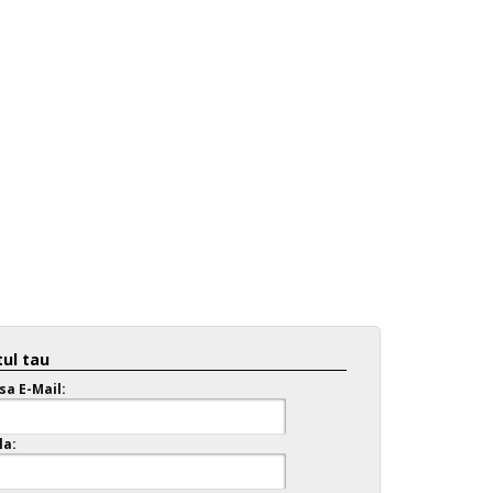
ul tau
sa E-Mail:
la: