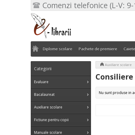
Comenzi telefonice (L-V: 9-
Diplome scolare
Pachete de premiere
Caiet
>
Auxiliare scolare
Categorii
Consiliere
Evaluare
Nu sunt produse in a
Bacalaureat
Auxiliare scolare
Fictiune pentru copii
Manuale scolare