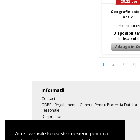
20,22 Lei
Geografie caie
activ..
Editura:
Liter
Disponibilita
Indisponibil
1
2
>
>|
Informatii
Contact
GDPR - Regulamentul General Pentru Protectia Datelor
Personale
Despre noi
Transport
Politica de confidentialitate
Acest website foloseste cookieuri pentru a
Termeni si conditii