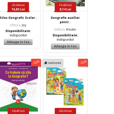
21,04 Lei
11,63 Lei
16,83 Lei
8,14 Lei
Atlas Geografic Scolar..
Geografie auxiliar
pentr..
Editura:
Joy
Editura:
Kreativ
Disponibilitate:
Indisponibil
Disponibilitate:
Indisponibil
%
%
-20
-20
rasfoieste
10,47 Lei
20,10 Lei