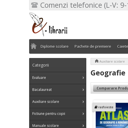
Comenzi telefonice (L-V: 9-
Diplome scolare
Pachete de premiere
Caiet
>
Auxiliare scolare
Categorii
Geografie
Evaluare
Comparare Produ
Bacalaureat
Auxiliare scolare
rasfoieste
Fictiune pentru copii
Manuale scolare