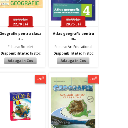
23,90 Lei
35,00 Lei
22,70 Lei
29,75 Lei
Geografie pentru clasa
Atlas geografic pentru
a..
m..
Editura:
Booklet
Editura:
Art Educational
Disponibilitate:
In stoc
Disponibilitate:
In stoc
%
%
-20
-30