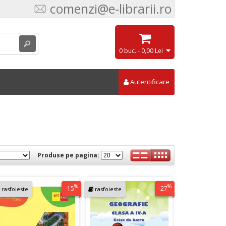
comenzi@e-librarii.ro
0 buc. - 0,00 Lei
Autentificare
Produse pe pagina:
%
%
-15
-27
rasfoieste
rasfoieste