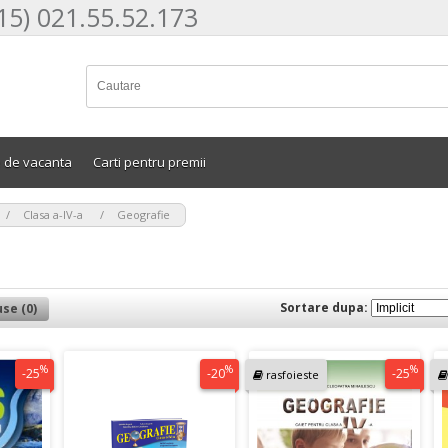
15) 021.55.52.173
e de vacanta
Carti pentru premii
>
>
Clasa a-IV-a
Geografie
Sortare dupa:
se (0)
%
%
%
-25
-20
-25
rasfoieste