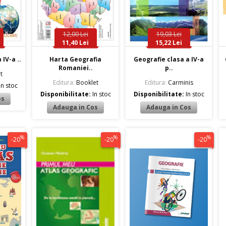
12,00 Lei
19,03 Lei
11,40 Lei
15,22 Lei
 IV-a ..
Harta Geografia
Geografie clasa a IV-a
Romaniei..
p..
t
Editura:
Booklet
Editura:
Carminis
In stoc
Disponibilitate:
In stoc
Disponibilitate:
In stoc
%
%
%
-20
-20
-20