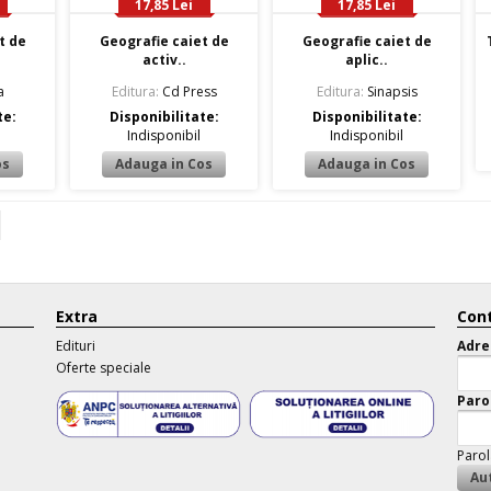
17,85 Lei
17,85 Lei
t de
Geografie caiet de
Geografie caiet de
activ..
aplic..
a
Editura:
Cd Press
Editura:
Sinapsis
te:
Disponibilitate:
Disponibilitate:
Indisponibil
Indisponibil
Extra
Cont
Edituri
Adre
Oferte speciale
Paro
Parol