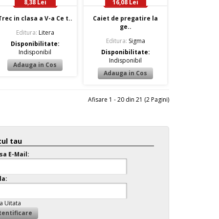
8,38 Lei
16,08 Lei
Trec in clasa a V-a Ce t..
Caiet de pregatire la
ge..
Editura:
Litera
Editura:
Sigma
Disponibilitate:
Indisponibil
Disponibilitate:
Indisponibil
Afisare 1 - 20 din 21 (2 Pagini)
ul tau
sa E-Mail:
la:
a Uitata