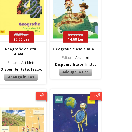
30,00 Lei
20,00 Lei
25,50 Lei
14,60 Lei
Geografie caietul
Geografie clasa a IV-a. ..
elevul..
Editura:
Ars Libri
Editura:
Art Klett
Disponibilitate:
In stoc
Disponibilitate:
In stoc
%
%
-5
-15