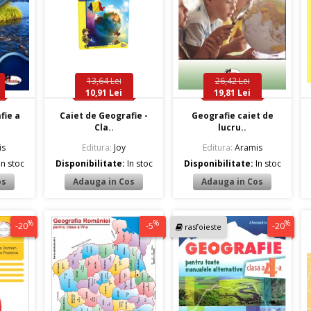
13,64 Lei
26,42 Lei
10,91 Lei
19,81 Lei
fie a
Caiet de Geografie -
Geografie caiet de
Cla..
lucru..
is
Editura:
Joy
Editura:
Aramis
In stoc
Disponibilitate:
In stoc
Disponibilitate:
In stoc
%
%
%
-20
-5
-20
rasfoieste