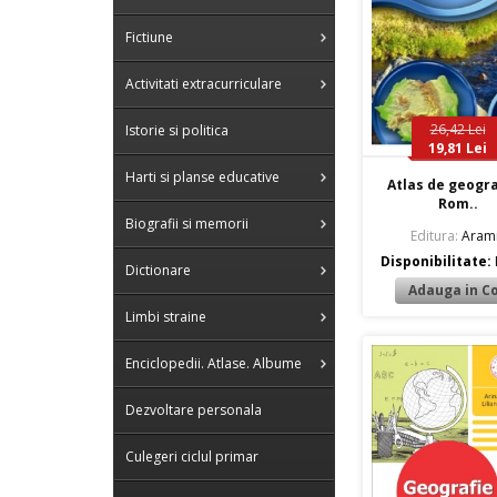
Fictiune
Activitati extracurriculare
26,42 Lei
Istorie si politica
19,81 Lei
Harti si planse educative
Atlas de geogra
Rom..
Biografii si memorii
Editura:
Aram
Disponibilitate:
Dictionare
Limbi straine
Enciclopedii. Atlase. Albume
Dezvoltare personala
Culegeri ciclul primar