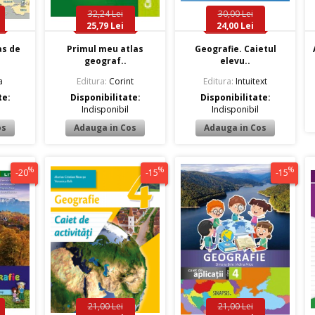
32,24 Lei
30,00 Lei
25,79 Lei
24,00 Lei
as de
Primul meu atlas
Geografie. Caietul
geograf..
elevu..
a
Editura:
Corint
Editura:
Intuitext
te:
Disponibilitate:
Disponibilitate:
Indisponibil
Indisponibil
%
%
%
-20
-15
-15
21,00 Lei
21,00 Lei