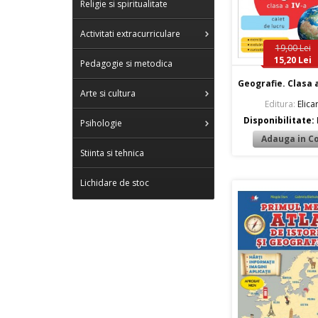
Religie si spiritualitate
Activitati extracurriculare
19,00 Lei
15,20 Lei
Pedagogie si metodica
Geografie. Clasa a
Arte si cultura
Editura:
Elicar
Disponibilitate:
Psihologie
Stiinta si tehnica
Lichidare de stoc