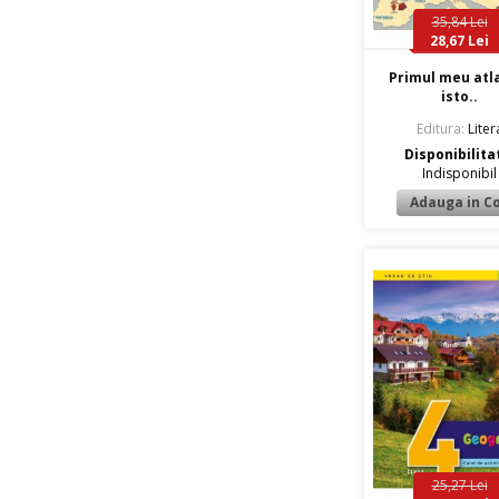
35,84 Lei
28,67 Lei
Primul meu atl
isto..
Editura:
Liter
Disponibilita
Indisponibil
25,27 Lei