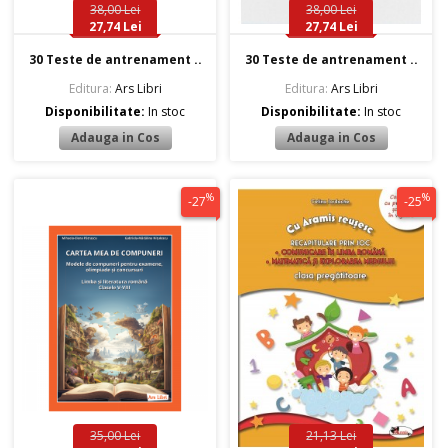
38,00 Lei
38,00 Lei
27,74 Lei
27,74 Lei
30 Teste de antrenament ..
30 Teste de antrenament ..
Editura:
Ars Libri
Editura:
Ars Libri
Disponibilitate:
In stoc
Disponibilitate:
In stoc
%
%
-27
-25
35,00 Lei
21,13 Lei