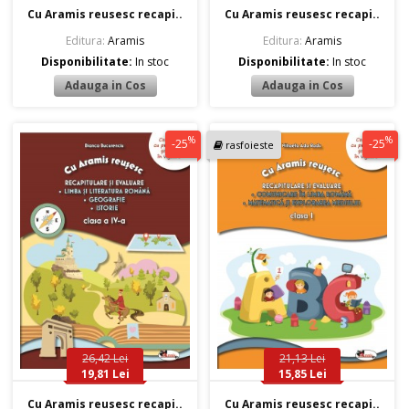
Cu Aramis reusesc recapi..
Cu Aramis reusesc recapi..
Editura:
Aramis
Editura:
Aramis
Disponibilitate:
In stoc
Disponibilitate:
In stoc
%
%
-25
-25
rasfoieste
26,42 Lei
21,13 Lei
19,81 Lei
15,85 Lei
Cu Aramis reusesc recapi..
Cu Aramis reusesc recapi..