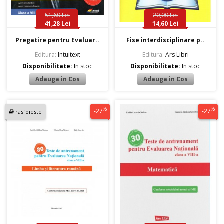
51,60 Lei
20,00 Lei
41,28 Lei
14,60 Lei
Pregatire pentru Evaluar..
Fise interdisciplinare p..
Editura:
Intuitext
Editura:
Ars Libri
Disponibilitate:
In stoc
Disponibilitate:
In stoc
%
%
-27
-27
rasfoieste