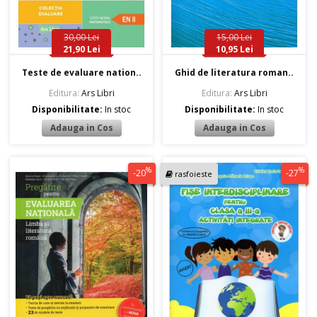
30,00 Lei
15,00 Lei
21,90 Lei
10,95 Lei
Teste de evaluare nation..
Ghid de literatura roman..
Editura:
Ars Libri
Editura:
Ars Libri
Disponibilitate:
In stoc
Disponibilitate:
In stoc
%
%
-20
-27
rasfoieste