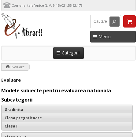
Comenzi telefonice (L-V: 9-15) 021.55.52.173
Meniu
Categorii
>
Evaluare
Evaluare
Modele subiecte pentru evaluarea nationala
Subcategorii
Gradinita
Clasa pregatitoare
Clasa I