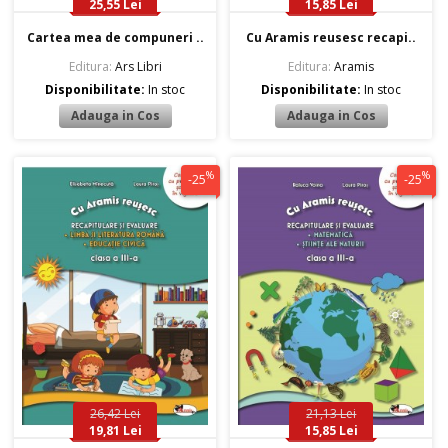
25,55 Lei
15,85 Lei
Cartea mea de compuneri ..
Cu Aramis reusesc recapi..
Editura:
Ars Libri
Editura:
Aramis
Disponibilitate:
In stoc
Disponibilitate:
In stoc
%
%
-25
-25
26,42 Lei
21,13 Lei
19,81 Lei
15,85 Lei