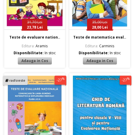
31,70 Lei
35,00 Lei
23,78 Lei
28,00 Lei
Teste de evaluare nation..
Teste de matematica eval..
Editura:
Aramis
Editura:
Carminis
Disponibilitate:
In stoc
Disponibilitate:
In stoc
%
%
-27
-27
rasfoieste