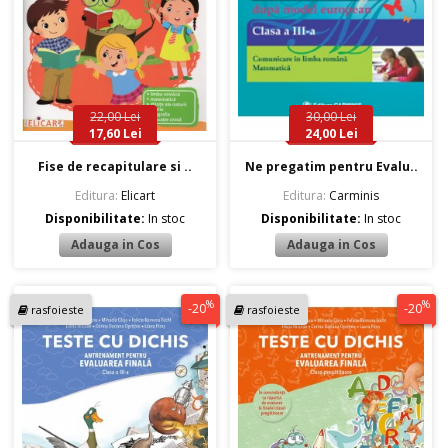
22,00 Lei
30,00 Lei
17,60 Lei
24,00 Lei
Fise de recapitulare si ..
Ne pregatim pentru Evalu..
Editura:
Elicart
Editura:
Carminis
Disponibilitate:
In stoc
Disponibilitate:
In stoc
%
%
-20
-20
rasfoieste
rasfoieste