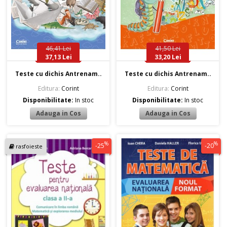
46,41 Lei
41,50 Lei
37,13 Lei
33,20 Lei
Teste cu dichis Antrenam..
Teste cu dichis Antrenam..
Editura:
Corint
Editura:
Corint
Disponibilitate:
In stoc
Disponibilitate:
In stoc
%
%
-25
-20
rasfoieste