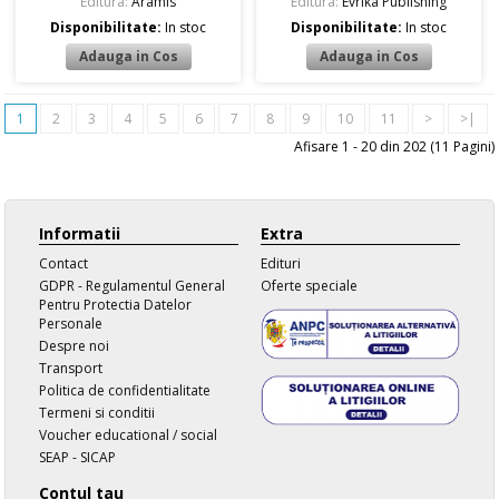
Editura:
Aramis
Editura:
Evrika Publishing
Disponibilitate:
In stoc
Disponibilitate:
In stoc
1
2
3
4
5
6
7
8
9
10
11
>
>|
Afisare 1 - 20 din 202 (11 Pagini)
Informatii
Extra
Contact
Edituri
GDPR - Regulamentul General
Oferte speciale
Pentru Protectia Datelor
Personale
Despre noi
Transport
Politica de confidentialitate
Termeni si conditii
Voucher educational / social
SEAP - SICAP
Contul tau