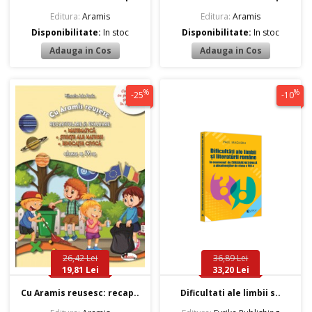
Editura:
Aramis
Editura:
Aramis
Disponibilitate:
In stoc
Disponibilitate:
In stoc
%
%
-25
-10
26,42 Lei
36,89 Lei
19,81 Lei
33,20 Lei
Cu Aramis reusesc: recap..
Dificultati ale limbii s..