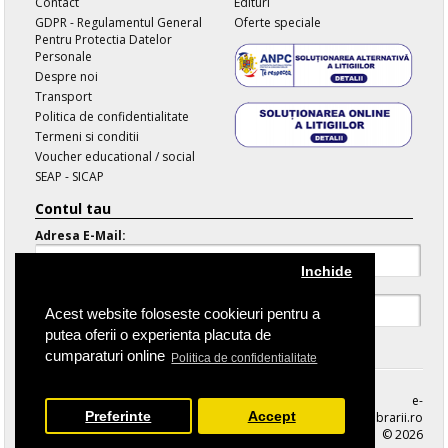
Contact
Edituri
GDPR - Regulamentul General
Oferte speciale
Pentru Protectia Datelor
Personale
Despre noi
Transport
Politica de confidentialitate
Termeni si conditii
Voucher educational / social
SEAP - SICAP
Contul tau
Adresa E-Mail:
Inchide
Parola:
Acest website foloseste cookieuri pentru a
putea oferii o experienta placuta de
Parola Uitata
cumparaturi online
Politica de confidentialitate
e-
Preferinte
Accept
librarii.ro
© 2026