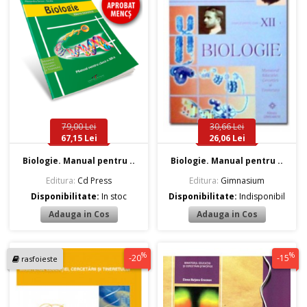
79,00 Lei
30,66 Lei
67,15 Lei
26,06 Lei
Biologie. Manual pentru ..
Biologie. Manual pentru ..
Editura:
Cd Press
Editura:
Gimnasium
Disponibilitate:
In stoc
Disponibilitate:
Indisponibil
%
%
-20
-15
rasfoieste