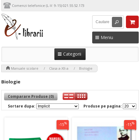
Comenzi telefonice (L-V: 9-15) 021.55.52.173
Meniu
Categorii
>
>
>
Manuale scolare
Clasa a-XII-a
Biologie
Biologie
Comparare Produse (0)
Sortare dupa:
Produse pe pagina:
%
%
-15
-15