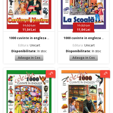
11,52 Lei
11,52 Lei
11,04 Lei
11,04 Lei
1000 cuvinte in engleza ..
1000 cuvinte in engleza ..
Editura:
Unicart
Editura:
Unicart
Disponibilitate:
In stoc
Disponibilitate:
In stoc
%
%
-4
-4