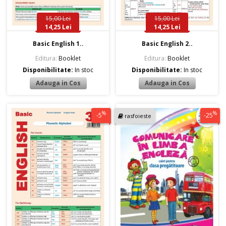
15,00 Lei
15,00 Lei
14,25 Lei
14,25 Lei
Basic English 1..
Basic English 2..
Editura:
Booklet
Editura:
Booklet
Disponibilitate:
In stoc
Disponibilitate:
In stoc
%
%
-5
-25
rasfoieste