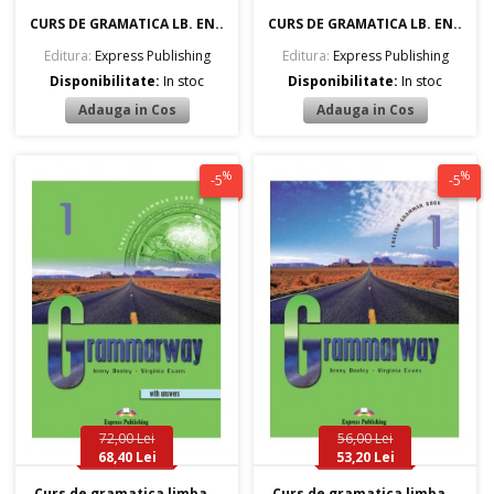
CURS DE GRAMATICA LB. EN..
CURS DE GRAMATICA LB. EN..
Editura:
Express Publishing
Editura:
Express Publishing
Disponibilitate:
In stoc
Disponibilitate:
In stoc
%
%
-5
-5
72,00 Lei
56,00 Lei
68,40 Lei
53,20 Lei
Curs de gramatica limba ..
Curs de gramatica limba ..