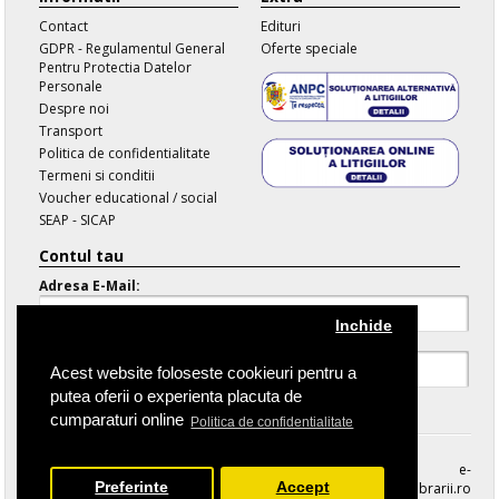
Contact
Edituri
GDPR - Regulamentul General
Oferte speciale
Pentru Protectia Datelor
Personale
Despre noi
Transport
Politica de confidentialitate
Termeni si conditii
Voucher educational / social
SEAP - SICAP
Contul tau
Adresa E-Mail:
Inchide
Parola:
Acest website foloseste cookieuri pentru a
putea oferii o experienta placuta de
Parola Uitata
cumparaturi online
Politica de confidentialitate
e-
Preferinte
Accept
librarii.ro