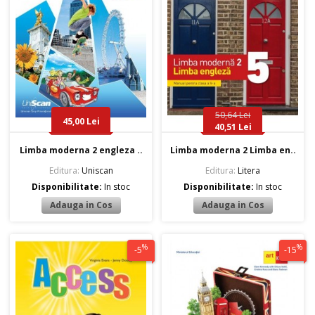
50,64 Lei
45,00 Lei
40,51 Lei
Limba moderna 2 engleza ..
Limba moderna 2 Limba en..
Editura:
Uniscan
Editura:
Litera
Disponibilitate:
In stoc
Disponibilitate:
In stoc
%
%
-5
-15