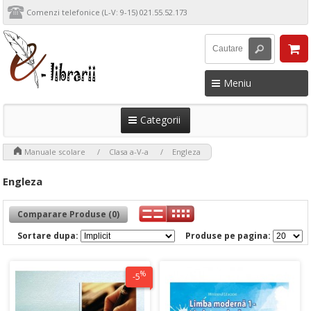
Comenzi telefonice (L-V: 9-15) 021.55.52.173
Meniu
Categorii
>
>
>
Manuale scolare
Clasa a-V-a
Engleza
Engleza
Comparare Produse (0)
Sortare dupa:
Produse pe pagina:
%
-5