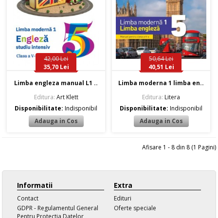
42,00 Lei
50,64 Lei
35,70 Lei
40,51 Lei
Limba engleza manual L1 ..
Limba moderna 1 limba en..
Editura:
Art Klett
Editura:
Litera
Disponibilitate:
Indisponibil
Disponibilitate:
Indisponibil
Afisare 1 - 8 din 8 (1 Pagini)
Informatii
Extra
Contact
Edituri
GDPR - Regulamentul General
Oferte speciale
Pentru Protectia Datelor