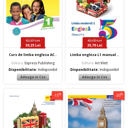
62,37 Lei
42,00 Lei
59,25 Lei
35,70 Lei
Curs de limba engleza AC..
Limba engleza L1 manual ..
Editura:
Express Publishing
Editura:
Art Klett
Disponibilitate:
Indisponibil
Disponibilitate:
Indisponibil
%
%
-15
-20