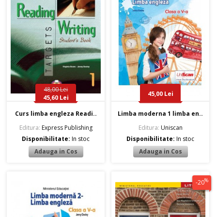
48,00 Lei
45,00 Lei
45,60 Lei
Curs limba engleza Readi..
Limba moderna 1 limba en..
Editura:
Express Publishing
Editura:
Uniscan
Disponibilitate:
In stoc
Disponibilitate:
In stoc
%
-20