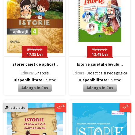
21,00 Lei
15,86 Lei
17,85 Lei
13,48 Lei
Istorie caiet de aplicat..
Istorie caietul elevului..
Editura:
Sinapsis
Editura:
Didactica si Pedagogica
Disponibilitate:
In stoc
Disponibilitate:
In stoc
%
%
-27
-5
rasfoieste