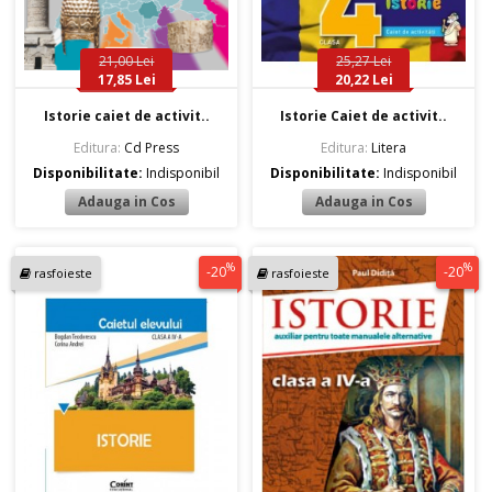
21,00 Lei
25,27 Lei
17,85 Lei
20,22 Lei
Istorie caiet de activit..
Istorie Caiet de activit..
Editura:
Cd Press
Editura:
Litera
Disponibilitate:
Indisponibil
Disponibilitate:
Indisponibil
%
%
-20
-20
rasfoieste
rasfoieste