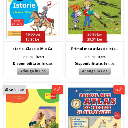
19,00 Lei
36,89 Lei
15,20 Lei
29,51 Lei
Istorie. Clasa a IV-a Ca..
Primul meu atlas de isto..
Editura:
Elicart
Editura:
Litera
Disponibilitate:
In stoc
Disponibilitate:
In stoc
%
%
-15
-20
rasfoieste