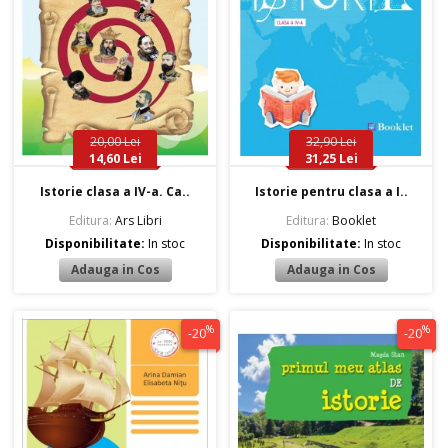
20,00 Lei
32,90 Lei
14,60 Lei
31,25 Lei
Istorie clasa a IV-a. Ca..
Istorie pentru clasa a I..
Editura:
Ars Libri
Editura:
Booklet
Disponibilitate:
In stoc
Disponibilitate:
In stoc
%
%
-20
-20