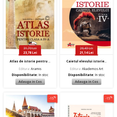
31,70 Lei
26,43 Lei
23,78 Lei
21,14 Lei
Atlas de istorie pentru ..
Caietul elevului istorie..
Editura:
Aramis
Editura:
Akademos Art
Disponibilitate:
In stoc
Disponibilitate:
In stoc
%
%
-15
-15