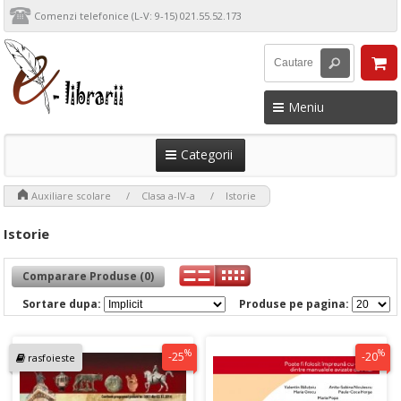
Comenzi telefonice (L-V: 9-15) 021.55.52.173
Meniu
Categorii
>
>
>
Auxiliare scolare
Clasa a-IV-a
Istorie
Istorie
Comparare Produse (0)
Sortare dupa:
Produse pe pagina:
%
%
-25
-20
rasfoieste