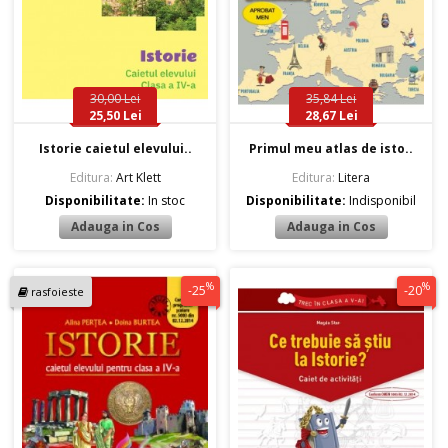
30,00 Lei
35,84 Lei
25,50 Lei
28,67 Lei
Istorie caietul elevului..
Primul meu atlas de isto..
Editura:
Art Klett
Editura:
Litera
Disponibilitate:
In stoc
Disponibilitate:
Indisponibil
%
%
-25
-20
rasfoieste