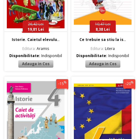
26,42 Lei
10,47 Lei
19,81 Lei
8,38 Lei
Istorie. Caietul elevulu..
Ce trebuie sa stiu la is..
Editura:
Aramis
Editura:
Litera
Disponibilitate:
Indisponibil
Disponibilitate:
Indisponibil
%
%
-15
-20