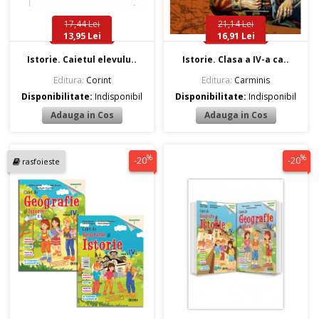
17,44 Lei
21,14 Lei
13,95 Lei
16,91 Lei
Istorie. Caietul elevulu..
Istorie. Clasa a IV-a ca..
Editura:
Corint
Editura:
Carminis
Disponibilitate:
Indisponibil
Disponibilitate:
Indisponibil
%
%
-20
-20
rasfoieste