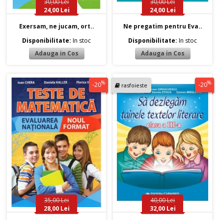
30,00 Lei
30,00 Lei
24,00 Lei
24,00 Lei
Exersam, ne jucam, ort..
Ne pregatim pentru Eva..
Disponibilitate:
In stoc
Disponibilitate:
In stoc
%
%
-20
-20
rasfoieste
35,00 Lei
40,00 Lei
28,00 Lei
32,00 Lei