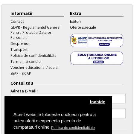
Informatii
Extra
Contact
Edituri
GDPR - Regulamentul General
Oferte speciale
Pentru Protectia Datelor
Personale
Despre noi
Transport
Politica de confidentialitate
Termeni si conditii
Voucher educational / social
SEAP - SICAP
Contul tau
Adresa E-Mail:
Inchide
Parola:
Acest website foloseste cookieuri pentru a
putea oferii o experienta placuta de
Parola Uitata
cumparaturi online
Politica de confidentialitate