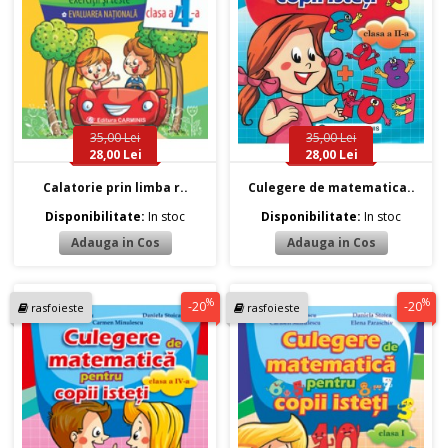
35,00 Lei
35,00 Lei
28,00 Lei
28,00 Lei
Calatorie prin limba r..
Culegere de matematica..
Disponibilitate:
In stoc
Disponibilitate:
In stoc
%
%
-20
-20
rasfoieste
rasfoieste