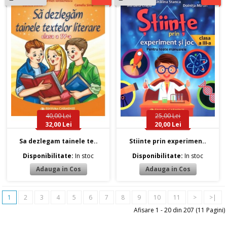
40,00 Lei
25,00 Lei
32,00 Lei
20,00 Lei
Sa dezlegam tainele te..
Stiinte prin experimen..
Disponibilitate:
In stoc
Disponibilitate:
In stoc
1
2
3
4
5
6
7
8
9
10
11
>
>|
Afisare 1 - 20 din 207 (11 Pagini)