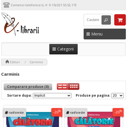
Comenzi telefonice (L-V: 9-15) 021.55.52.173
Meniu
Categorii
>
>
Edituri
Carminis
Carminis
Comparare produse (0)
Sortare dupa:
Produse pe pagina:
%
%
-20
-20
rasfoieste
rasfoieste