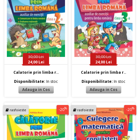
30,00 Lei
30,00 Lei
24,00 Lei
24,00 Lei
Calatorie prin limba r..
Calatorie prin limba r..
Disponibilitate:
In stoc
Disponibilitate:
In stoc
%
%
-20
-20
rasfoieste
rasfoieste