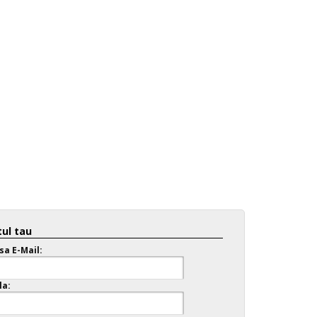
ul tau
sa E-Mail:
la: