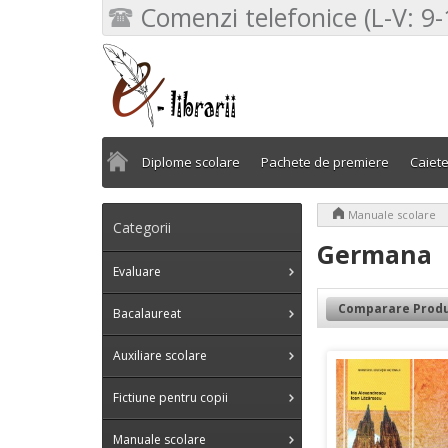
Comenzi telefonice (L-V: 9-
Diplome scolare
Pachete de premiere
Caiet
>
Manuale scolare
Categorii
Germana
Evaluare
Comparare Produ
Bacalaureat
Auxiliare scolare
Fictiune pentru copii
Manuale scolare