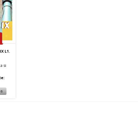
X L1.
a si
te: