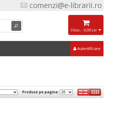
comenzi@e-librarii.ro
0 buc. - 0,00 Lei
Autentificare
Produse pe pagina: