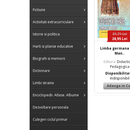
Fictiune
Activitati extracurriculare
31,71 Lei
Istorie si politica
26,95 Lei
Harti si planse educative
Limba germana I
Man..
Biografii si memorii
Editura:
Didactic
Pedagogica
Dictionare
Disponibilita
Indisponibil
Limbi straine
Enciclopedii. Atlase. Albume
Dezvoltare personala
Culegeri ciclul primar