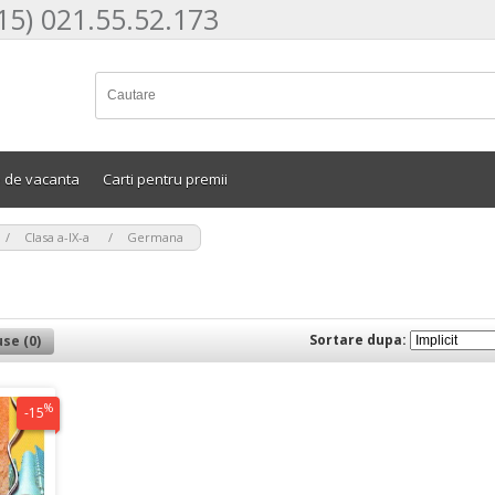
15) 021.55.52.173
e de vacanta
Carti pentru premii
>
>
Clasa a-IX-a
Germana
Sortare dupa:
se (0)
%
-15