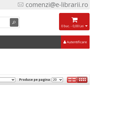
comenzi@e-librarii.ro
0 buc. - 0,00 Lei
Autentificare
Produse pe pagina: