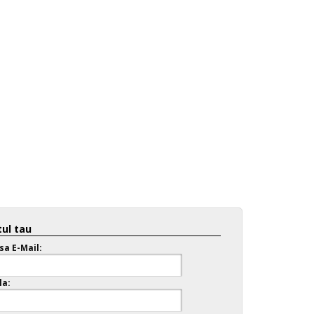
ul tau
sa E-Mail:
la: