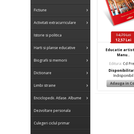
Fictiune
Activitati extracurriculare
14,79 Lei
Istorie si politica
12,57 Lei
Harti si planse educative
Educatie artist
Manu..
Biografii si memorii
Editura:
Cd Pre
Disponibilita
Dictionare
Indisponibil
Limbi straine
Enciclopedii. Atlase. Albume
Dezvoltare personala
Culegeri ciclul primar