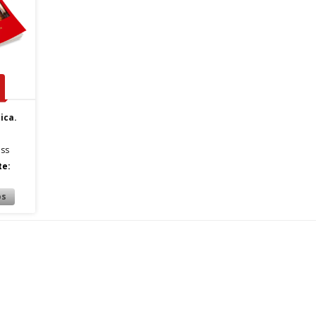
ica.
ss
te: