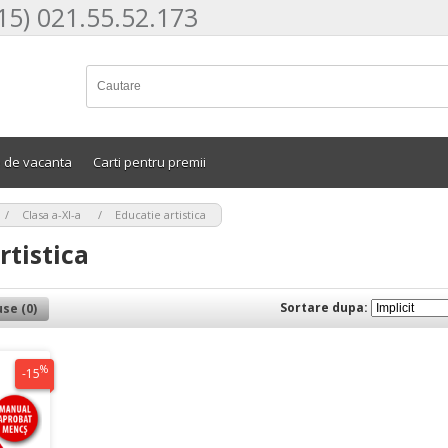
15) 021.55.52.173
e de vacanta
Carti pentru premii
>
>
Clasa a-XI-a
Educatie artistica
rtistica
Sortare dupa:
se (0)
%
-15