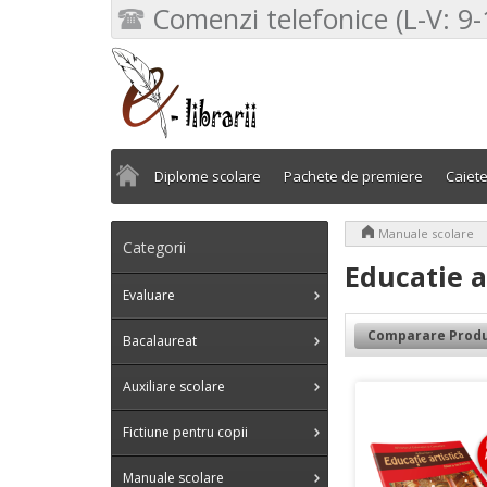
Comenzi telefonice (L-V: 9-
Diplome scolare
Pachete de premiere
Caiet
>
Manuale scolare
Categorii
Educatie a
Evaluare
Comparare Produ
Bacalaureat
Auxiliare scolare
Fictiune pentru copii
Manuale scolare