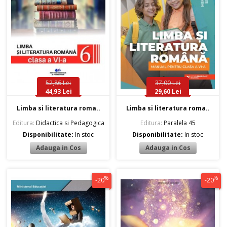
52,86 Lei
37,00 Lei
44,93 Lei
29,60 Lei
Limba si literatura roma..
Limba si literatura roma..
Editura:
Didactica si Pedagogica
Editura:
Paralela 45
Disponibilitate:
In stoc
Disponibilitate:
In stoc
%
%
-20
-20