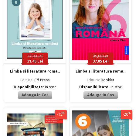
37,00 Lei
39,00 Lei
31,45 Lei
37,05 Lei
Limba si literatura roma..
Limba si literatura roma..
Editura:
Cd Press
Editura:
Booklet
Disponibilitate:
In stoc
Disponibilitate:
In stoc
%
%
-15
-20