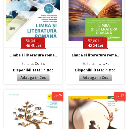
58,04 Lei
52,80 Lei
46,43 Lei
42,24 Lei
Limba si literatura roma..
Limba si literatura roma..
Editura:
Corint
Editura:
Intuitext
Disponibilitate:
In stoc
Disponibilitate:
In stoc
%
%
-15
-20