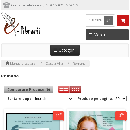
Comenzi telefonice (L-V: 9-15) 021.55.52.173
Meniu
Categorii
>
>
>
Manuale scolare
Clasa a-VI-a
Romana
Romana
Comparare Produse (0)
Sortare dupa:
Produse pe pagina:
%
%
-15
-5