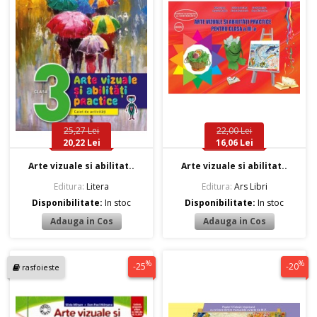
25,27 Lei
22,00 Lei
20,22 Lei
16,06 Lei
Arte vizuale si abilitat..
Arte vizuale si abilitat..
Editura:
Litera
Editura:
Ars Libri
Disponibilitate:
In stoc
Disponibilitate:
In stoc
%
%
-25
-20
rasfoieste