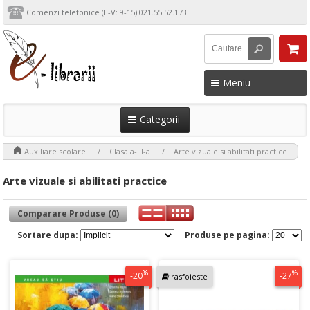
Comenzi telefonice (L-V: 9-15) 021.55.52.173
Meniu
Categorii
>
>
>
Auxiliare scolare
Clasa a-III-a
Arte vizuale si abilitati practice
Arte vizuale si abilitati practice
Comparare Produse (0)
Sortare dupa:
Produse pe pagina:
%
%
-20
-27
rasfoieste