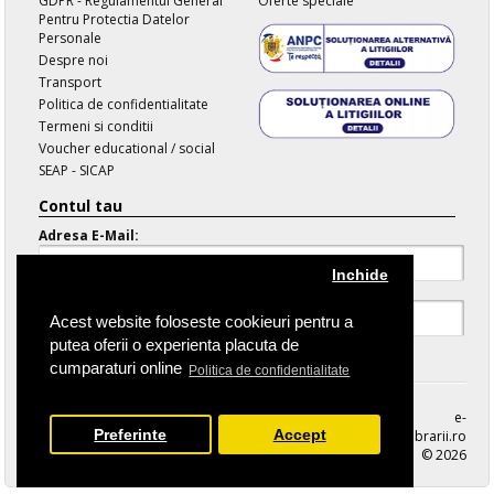
GDPR - Regulamentul General
Oferte speciale
Pentru Protectia Datelor
Personale
Despre noi
Transport
Politica de confidentialitate
Termeni si conditii
Voucher educational / social
SEAP - SICAP
Contul tau
Adresa E-Mail:
Inchide
Parola:
Acest website foloseste cookieuri pentru a
putea oferii o experienta placuta de
Parola Uitata
cumparaturi online
Politica de confidentialitate
e-
Preferinte
Accept
librarii.ro
© 2026