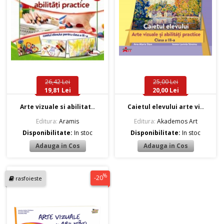
26,42 Lei
25,00 Lei
19,81 Lei
20,00 Lei
Arte vizuale si abilitat..
Caietul elevului arte vi..
Editura:
Aramis
Editura:
Akademos Art
Disponibilitate:
In stoc
Disponibilitate:
In stoc
%
-20
rasfoieste