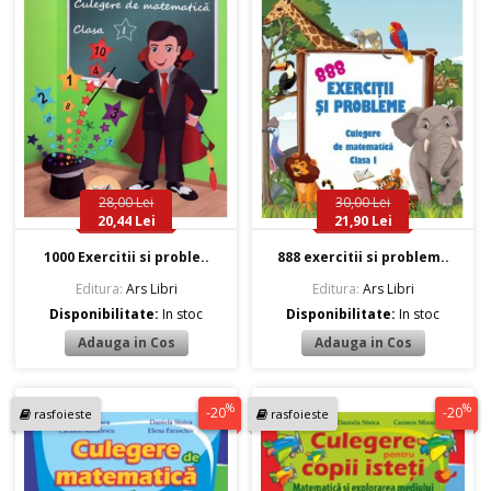
28,00 Lei
30,00 Lei
20,44 Lei
21,90 Lei
1000 Exercitii si proble..
888 exercitii si problem..
Editura:
Ars Libri
Editura:
Ars Libri
Disponibilitate:
In stoc
Disponibilitate:
In stoc
%
%
-20
-20
rasfoieste
rasfoieste