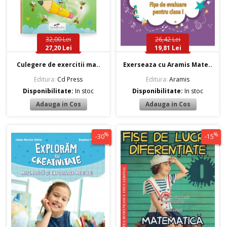
32,00 Lei
26,42 Lei
27,20 Lei
19,81 Lei
Culegere de exercitii ma..
Exerseaza cu Aramis Mate..
Editura:
Cd Press
Editura:
Aramis
Disponibilitate:
In stoc
Disponibilitate:
In stoc
%
%
-30
-15