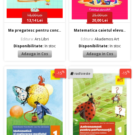
18,00 Lei
25,00 Lei
13,14 Lei
20,00 Lei
Ma pregatesc pentru conc..
Matematica caietul elevu..
Editura:
Ars Libri
Editura:
Akademos Art
Disponibilitate:
In stoc
Disponibilitate:
In stoc
%
%
-15
-15
rasfoieste