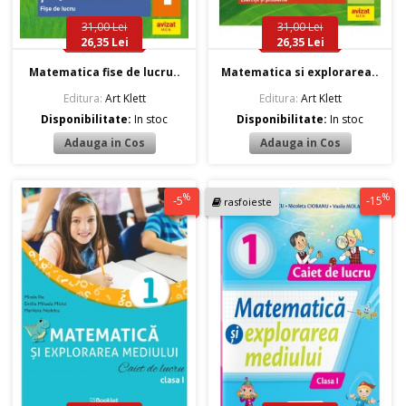
31,00 Lei
31,00 Lei
26,35 Lei
26,35 Lei
Matematica fise de lucru..
Matematica si explorarea..
Editura:
Art Klett
Editura:
Art Klett
Disponibilitate:
In stoc
Disponibilitate:
In stoc
%
%
-5
-15
rasfoieste