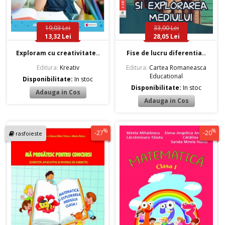
19,03 Lei
33,00 Lei
13,32 Lei
28,05 Lei
Exploram cu creativitate..
Fise de lucru diferentia..
Editura:
Kreativ
Editura:
Cartea Romaneasca
Educational
Disponibilitate:
In stoc
Disponibilitate:
In stoc
%
%
-27
-20
rasfoieste