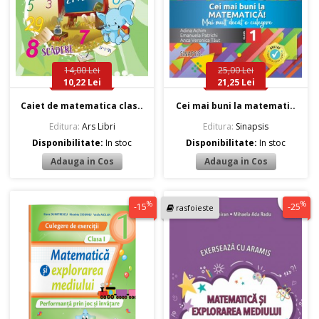
14,00 Lei
25,00 Lei
10,22 Lei
21,25 Lei
Caiet de matematica clas..
Cei mai buni la matemati..
Editura:
Ars Libri
Editura:
Sinapsis
Disponibilitate:
In stoc
Disponibilitate:
In stoc
%
%
-15
-25
rasfoieste