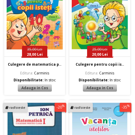
35,00 Lei
25,00 Lei
28,00 Lei
20,00 Lei
Culegere de matematica p..
Culegere pentru copii is..
Editura:
Carminis
Editura:
Carminis
Disponibilitate:
In stoc
Disponibilitate:
In stoc
%
%
-20
-35
rasfoieste
rasfoieste