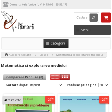
Comenzi telefonice (L-V: 9-15) 021.55.52.173
Meniu
Categorii
>
>
>
Auxiliare scolare
Clasa I
Matematica si explorarea mediului
Matematica si explorarea mediului
Comparare Produse (0)
Sortare dupa:
Produse pe pagina:
%
%
-27
-27
rasfoieste