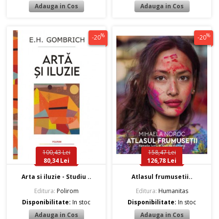
%
%
-20
-20
100,43 Lei
158,47 Lei
80,34 Lei
126,78 Lei
Arta si iluzie - Studiu ..
Atlasul frumusetii..
Editura:
Polirom
Editura:
Humanitas
Disponibilitate:
In stoc
Disponibilitate:
In stoc