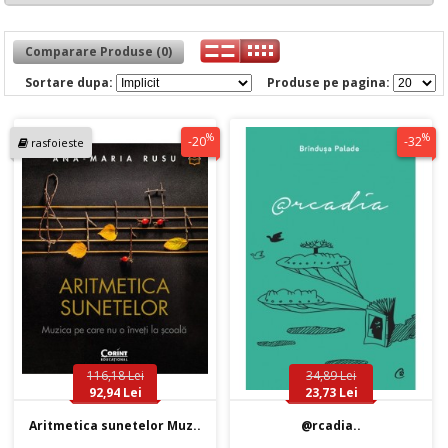
Comparare Produse (0)
Sortare dupa:
Produse pe pagina:
%
%
-20
-32
rasfoieste
116,18 Lei
34,89 Lei
92,94 Lei
23,73 Lei
Aritmetica sunetelor Muz..
@rcadia..