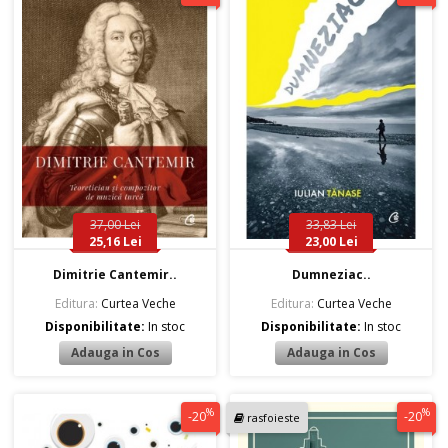
37,00 Lei
33,83 Lei
25,16 Lei
23,00 Lei
Dimitrie Cantemir..
Dumneziac..
Editura:
Curtea Veche
Editura:
Curtea Veche
Disponibilitate:
In stoc
Disponibilitate:
In stoc
%
%
-20
-20
rasfoieste