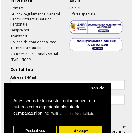
Informatii
Extra
Contact
Edituri
GDPR - Regulamentul General
Oferte speciale
Pentru Protectia Datelor
Personale
Despre noi
Transport
Politica de confidentialitate
Termeni si conditii
Voucher educational / social
SEAP - SICAP
Contul tau
Adresa E-Mail:
Inchide
Parola:
Acest website foloseste cookieuri pentru a
putea oferii o experienta placuta de
Parola Uitata
cumparaturi online
Politica de confidentialitate
e-
Preferinte
Accept
librarii.ro