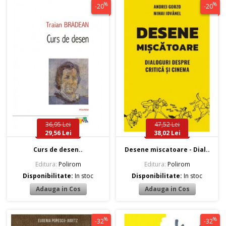
%
%
-20
-20
36,95 Lei
47,52 Lei
29,56 Lei
38,02 Lei
Curs de desen..
Desene miscatoare - Dial..
Editura:
Polirom
Editura:
Polirom
Disponibilitate:
In stoc
Disponibilitate:
In stoc
%
%
-32
-32