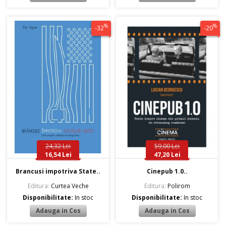
%
%
-32
-20
24,32 Lei
59,00 Lei
16,54 Lei
47,20 Lei
Brancusi impotriva State..
Cinepub 1.0..
Editura:
Curtea Veche
Editura:
Polirom
Disponibilitate:
In stoc
Disponibilitate:
In stoc