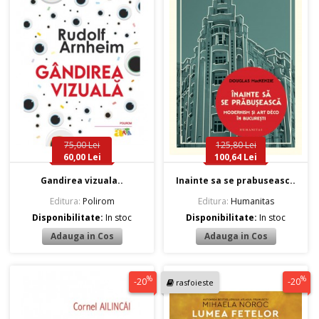
75,00 Lei
125,80 Lei
60,00 Lei
100,64 Lei
Gandirea vizuala..
Inainte sa se prabuseasc..
Editura:
Polirom
Editura:
Humanitas
Disponibilitate:
In stoc
Disponibilitate:
In stoc
%
%
-20
-20
rasfoieste