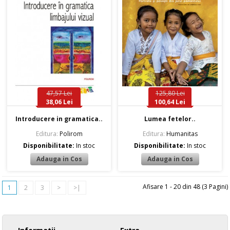
47,57 Lei
125,80 Lei
38,06 Lei
100,64 Lei
Introducere in gramatica..
Lumea fetelor..
Editura:
Polirom
Editura:
Humanitas
Disponibilitate:
In stoc
Disponibilitate:
In stoc
Afisare 1 - 20 din 48 (3 Pagini)
1
2
3
>
>|