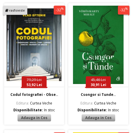
%
%
-32
-32
rasfoieste
79,29 Lei
45,46 Lei
53,92 Lei
30,91 Lei
Codul fotografiei - Obse..
Csongor si Tunde..
Editura:
Curtea Veche
Editura:
Curtea Veche
Disponibilitate:
In stoc
Disponibilitate:
In stoc