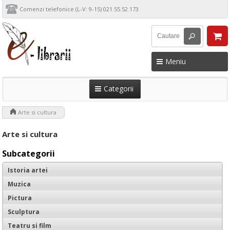
Comenzi telefonice (L-V: 9-15) 021.55.52.173
Meniu
Categorii
>
Arte si cultura
Arte si cultura
Subcategorii
Istoria artei
Muzica
Pictura
Sculptura
Teatru si film