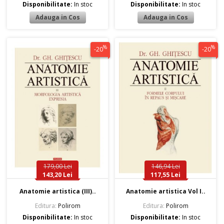
Disponibilitate:
In stoc
Disponibilitate:
In stoc
%
%
-20
-20
179,00 Lei
146,94 Lei
143,20 Lei
117,55 Lei
Anatomie artistica (III)..
Anatomie artistica Vol I..
Editura:
Polirom
Editura:
Polirom
Disponibilitate:
In stoc
Disponibilitate:
In stoc