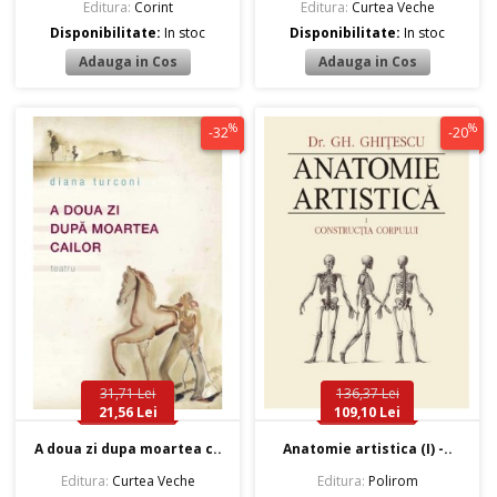
Editura:
Corint
Editura:
Curtea Veche
Disponibilitate:
In stoc
Disponibilitate:
In stoc
%
%
-32
-20
31,71 Lei
136,37 Lei
21,56 Lei
109,10 Lei
A doua zi dupa moartea c..
Anatomie artistica (I) -..
Editura:
Curtea Veche
Editura:
Polirom