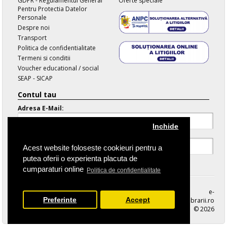
GDPR - Regulamentul General
Oferte speciale
Pentru Protectia Datelor
Personale
Despre noi
Transport
Politica de confidentialitate
Termeni si conditii
Voucher educational / social
SEAP - SICAP
Contul tau
Adresa E-Mail:
Inchide
Parola:
Acest website foloseste cookieuri pentru a
putea oferii o experienta placuta de
Parola Uitata
cumparaturi online
Politica de confidentialitate
e-
Preferinte
Accept
librarii.ro
© 2026