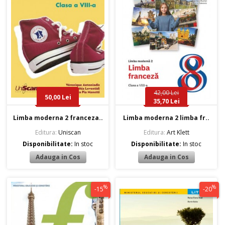
42,00 Lei
50,00 Lei
35,70 Lei
Limba moderna 2 franceza..
Limba moderna 2 limba fr..
Editura:
Uniscan
Editura:
Art Klett
Disponibilitate:
In stoc
Disponibilitate:
In stoc
%
%
-15
-20