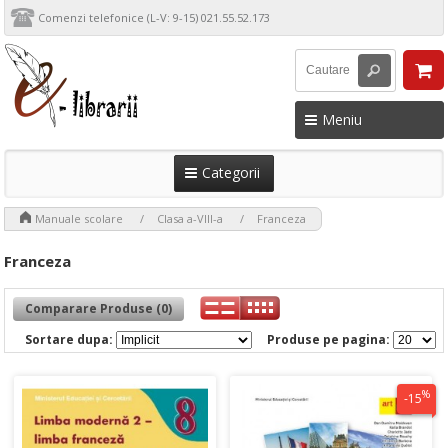
Comenzi telefonice (L-V: 9-15) 021.55.52.173
Meniu
Categorii
>
>
>
Manuale scolare
Clasa a-VIII-a
Franceza
Franceza
Comparare Produse (0)
Sortare dupa:
Produse pe pagina:
%
-15