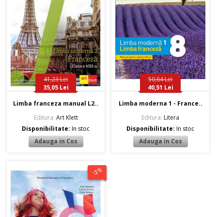
41,23 Lei
50,64 Lei
35,05 Lei
40,51 Lei
Limba franceza manual L2..
Limba moderna 1 - France..
Editura:
Art Klett
Editura:
Litera
Disponibilitate:
In stoc
Disponibilitate:
In stoc
%
-5