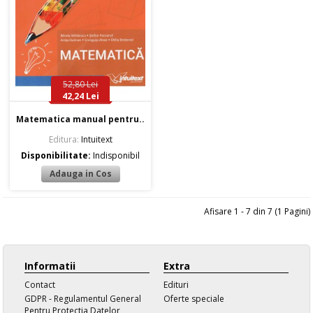
52,80 Lei
42,24 Lei
Matematica manual pentru..
Editura:
Intuitext
Disponibilitate:
Indisponibil
Afisare 1 - 7 din 7 (1 Pagini)
Informatii
Extra
Contact
Edituri
GDPR - Regulamentul General
Oferte speciale
Pentru Protectia Datelor