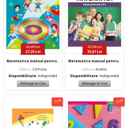
32,00 Lei
47,56 Lei
27,20 Lei
35,67 Lei
Matematica manual pentru..
Matematica manual pentru..
Editura:
Cd Press
Editura:
Aramis
Disponibilitate:
Indisponibil
Disponibilitate:
Indisponibil
%
%
-15
-20