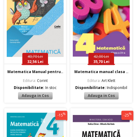
40,70 Lei
42,00 Lei
32,56 Lei
35,70 Lei
Matematica Manual pentru..
Matematica manual clasa ..
Editura:
Corint
Editura:
Art Klett
Disponibilitate:
In stoc
Disponibilitate:
Indisponibil
%
%
-15
-25