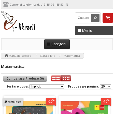
Comenzi telefonice (L-V: 9-15) 021.55.52.173
Meniu
Categorii
>
>
>
Manuale scolare
Clasa a-IV-a
Matematica
Matematica
Comparare Produse (0)
Sortare dupa:
Produse pe pagina:
%
%
-20
-15
rasfoieste