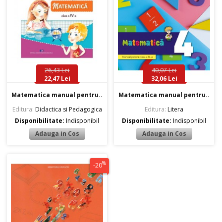
26,43 Lei
40,07 Lei
22,47 Lei
32,06 Lei
Matematica manual pentru..
Matematica manual pentru..
Editura:
Didactica si Pedagogica
Editura:
Litera
Disponibilitate:
Indisponibil
Disponibilitate:
Indisponibil
%
-20