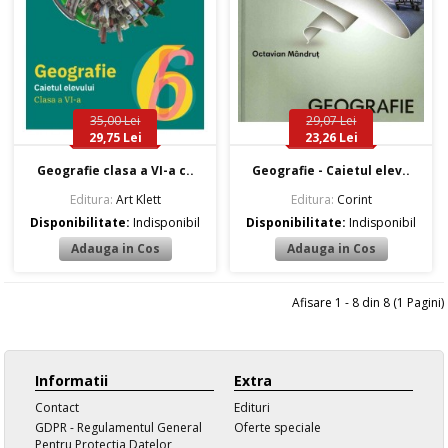
35,00 Lei
29,07 Lei
29,75 Lei
23,26 Lei
Geografie clasa a VI-a c..
Geografie - Caietul elev..
Editura:
Art Klett
Editura:
Corint
Disponibilitate:
Indisponibil
Disponibilitate:
Indisponibil
Afisare 1 - 8 din 8 (1 Pagini)
Informatii
Extra
Contact
Edituri
GDPR - Regulamentul General
Oferte speciale
Pentru Protectia Datelor