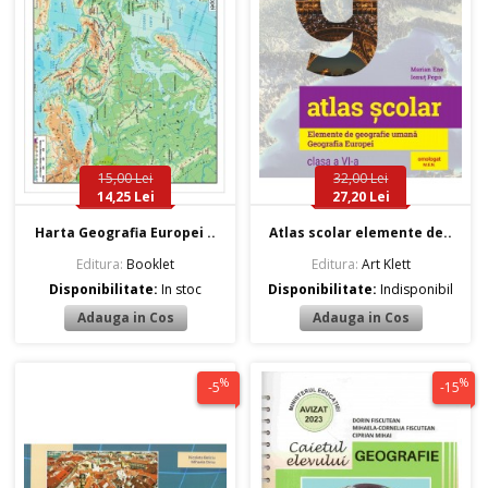
15,00 Lei
32,00 Lei
14,25 Lei
27,20 Lei
Harta Geografia Europei ..
Atlas scolar elemente de..
Editura:
Booklet
Editura:
Art Klett
Disponibilitate:
In stoc
Disponibilitate:
Indisponibil
%
%
-5
-15