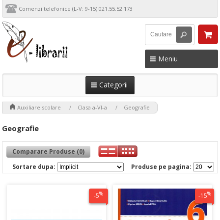
Comenzi telefonice (L-V: 9-15) 021.55.52.173
Meniu
Categorii
>
>
>
Auxiliare scolare
Clasa a-VI-a
Geografie
Geografie
Comparare Produse (0)
Sortare dupa:
Produse pe pagina:
%
%
-5
-15