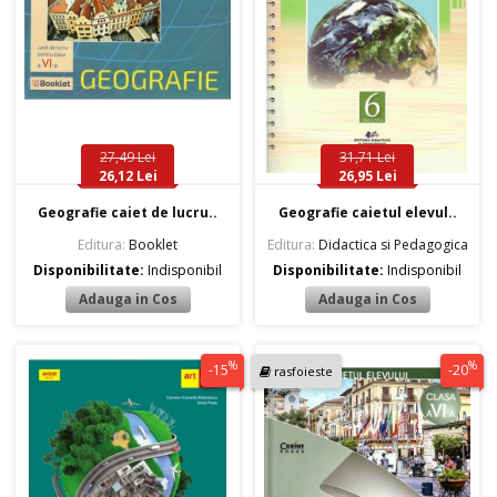
27,49 Lei
31,71 Lei
26,12 Lei
26,95 Lei
Geografie caiet de lucru..
Geografie caietul elevul..
Editura:
Booklet
Editura:
Didactica si Pedagogica
Disponibilitate:
Indisponibil
Disponibilitate:
Indisponibil
%
%
-15
-20
rasfoieste