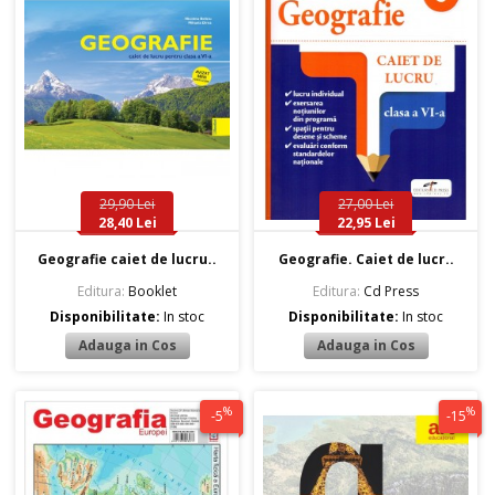
29,90 Lei
27,00 Lei
28,40 Lei
22,95 Lei
Geografie caiet de lucru..
Geografie. Caiet de lucr..
Editura:
Booklet
Editura:
Cd Press
Disponibilitate:
In stoc
Disponibilitate:
In stoc
%
%
-5
-15