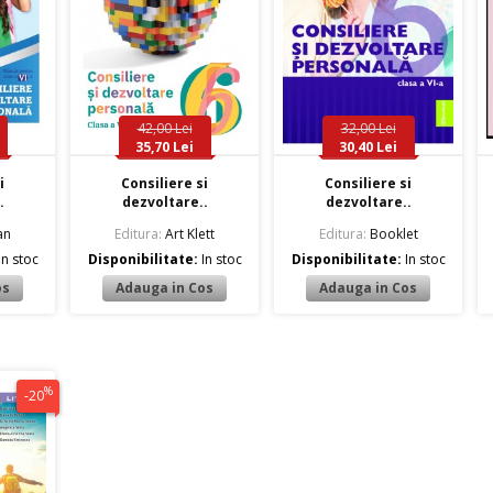
42,00 Lei
32,00 Lei
35,70 Lei
30,40 Lei
i
Consiliere si
Consiliere si
.
dezvoltare..
dezvoltare..
an
Editura:
Art Klett
Editura:
Booklet
In stoc
Disponibilitate:
In stoc
Disponibilitate:
In stoc
%
-20