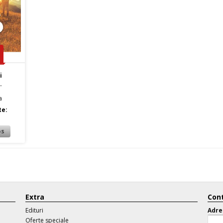
i
.
a
te:
Extra
Cont
Edituri
Adre
Oferte speciale