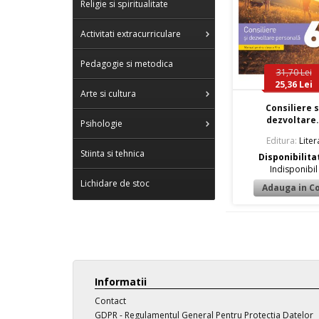
Religie si spiritualitate
Activitati extracurriculare
Pedagogie si metodica
31,70 Lei
25,36 Lei
Arte si cultura
Consiliere s
dezvoltare.
Psihologie
Editura:
Liter
Stiinta si tehnica
Disponibilita
Indisponibil
Lichidare de stoc
Informatii
Contact
GDPR - Regulamentul General Pentru Protectia Datelor