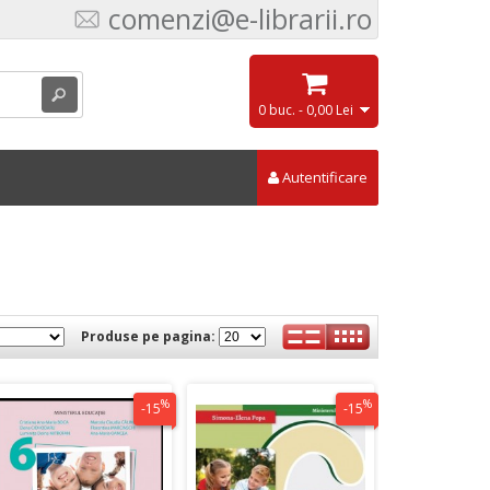
comenzi@e-librarii.ro
0 buc. - 0,00 Lei
Autentificare
Produse pe pagina:
%
%
-15
-15