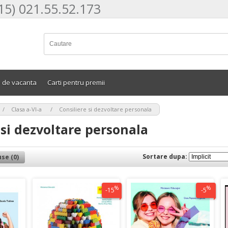
15) 021.55.52.173
e de vacanta
Carti pentru premii
>
>
Clasa a-VI-a
Consiliere si dezvoltare personala
 si dezvoltare personala
Sortare dupa:
se (0)
%
%
-15
-5