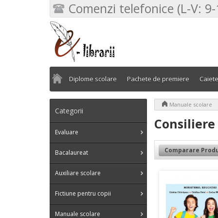
Comenzi telefonice (L-V: 9-
Diplome scolare
Pachete de premiere
Caiet
>
Manuale scolare
Categorii
Consiliere
Evaluare
Comparare Produ
Bacalaureat
Auxiliare scolare
Fictiune pentru copii
Manuale scolare