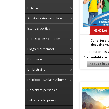
Fictiune
Activitati extracurriculare
Istorie si politica
45,00 Lei
Harti si planse educative
Consiliere s
dezvoltare.
Biografii si memorii
Editura:
Unisc
Disponibilitate:
Dictionare
Limbi straine
Enciclopedii. Atlase. Albume
Dezvoltare personala
Culegeri ciclul primar