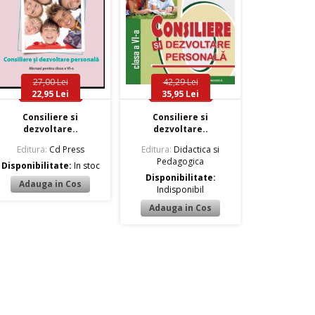
27,00 Lei
42,29 Lei
22,95 Lei
35,95 Lei
Consiliere si
Consiliere si
dezvoltare..
dezvoltare..
Editura:
Cd Press
Editura:
Didactica si
Pedagogica
Disponibilitate:
In stoc
Disponibilitate:
Indisponibil