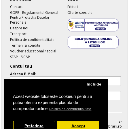
Contact
Edituri
GDPR - Regulamentul General
Oferte speciale
Pentru Protectia Datelor
Personale
Despre noi
Transport
Politica de confidentialitate
Termeni si conditii
Voucher educational / social
SEAP - SICAP
Contul tau
Adresa E-Mail:
Inchide
Parola:
Acest website foloseste cookieuri pentru a
putea oferii o experienta placuta de
Parola Uitata
cumparaturi online
Politica de confidentialitate
e-
Preferinte
Accept
librarii.ro