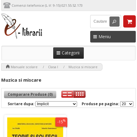
Comenzi telefonice (L-V: 9-15) 021.55.52.173
Meniu
Categorii
>
>
>
Manuale scolare
Clasa I
Muzica si miscare
Muzica si miscare
Comparare Produse (0)
Sortare dupa:
Produse pe pagina:
%
-15