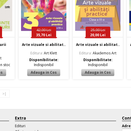
42,00 Lei
25,00 Lei
35,70 Lei
20,00 Lei
urii
Arte vizuale si abilitat..
Arte vizuale si abilitat..
Editura:
Art Klett
Editura:
Akademos Art
t
Disponibilitate:
Disponibilitate:
In stoc
Indisponibil
Indisponibil
>|
Extra
Cont
Edituri
Adre