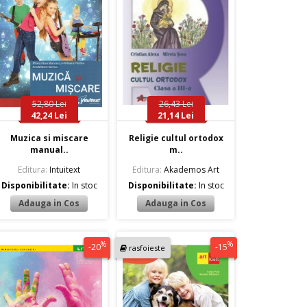
52,80 Lei
26,43 Lei
42,24 Lei
21,14 Lei
Muzica si miscare
Religie cultul ortodox
manual..
m..
Editura:
Intuitext
Editura:
Akademos Art
Disponibilitate:
In stoc
Disponibilitate:
In stoc
%
%
-20
-15
rasfoieste