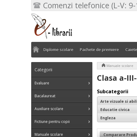
Comenzi telefonice (L-V: 9-
Diplome scolare
Pachete de premiere
Caiet
>
Manuale scolare
Categorii
Clasa a-III
Evaluare
Subcategorii
Bacalaureat
Arte vizuale si abil
Auxiliare scolare
Educatie civica
Engleza
Fictiune pentru copii
Manuale scolare
Comparare Produ