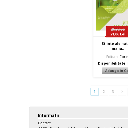
26,32 Lei
21,06 Lei
Stiinte ale nat
manu..
Editura:
Corin
Disponibilitate:
1
2
3
>
Informatii
Contact