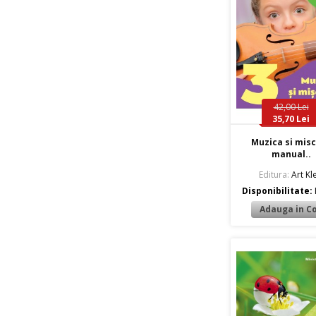
42,00 Lei
35,70 Lei
Muzica si mis
manual..
Editura:
Art Kle
Disponibilitate: