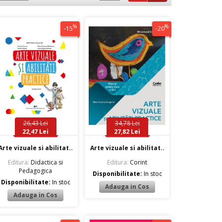
%
%
-15
-20
26,43 Lei
34,78 Lei
22,47 Lei
27,82 Lei
Arte vizuale si abilitat..
Arte vizuale si abilitat..
Editura:
Didactica si
Editura:
Corint
Pedagogica
Disponibilitate:
In stoc
Disponibilitate:
In stoc