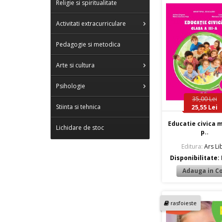
Religie si spiritualitate
Activitati extracurriculare
Pedagogie si metodica
Arte si cultura
Psihologie
35,00 Lei
Stiinta si tehnica
25,55 Lei
Educatie civica 
Lichidare de stoc
p..
Editura:
Ars Lib
Disponibilitate:
rasfoieste