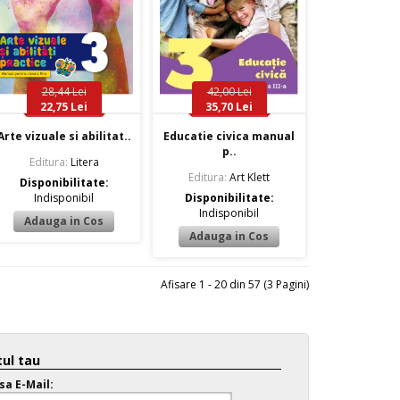
28,44 Lei
42,00 Lei
22,75 Lei
35,70 Lei
Arte vizuale si abilitat..
Educatie civica manual
p..
Editura:
Litera
Editura:
Art Klett
Disponibilitate:
Indisponibil
Disponibilitate:
Indisponibil
Afisare 1 - 20 din 57 (3 Pagini)
ul tau
sa E-Mail: