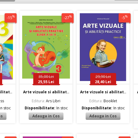
%
%
%
-15
-27
-5
35,00 Lei
29,90 Lei
25,55 Lei
28,40 Lei
litat..
Arte vizuale si abilitat..
Arte vizuale si abilitat..
ss
Editura:
Ars Libri
Editura:
Booklet
In stoc
Disponibilitate:
In stoc
Disponibilitate:
In stoc