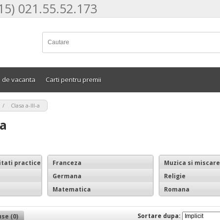
15) 021.55.52.173
e de vacanta
Carti pentru premii
>
Clasa a-III-a
-a
itati practice
Franceza
Muzica si miscare
Germana
Religie
Matematica
Romana
Sortare dupa:
se (0)