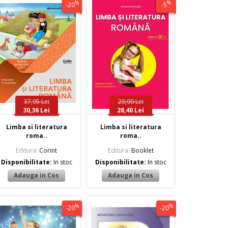
%
%
-20
-5
37,95 Lei
29,90 Lei
30,36 Lei
28,40 Lei
Limba si literatura
Limba si literatura
roma..
roma..
Editura:
Corint
Editura:
Booklet
Disponibilitate:
In stoc
Disponibilitate:
In stoc
%
%
-20
-20