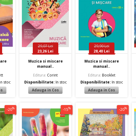
29,07 Lei
29,90 Lei
23,26 Lei
28,40 Lei
care
Muzica si miscare
Muzica si miscare
manual..
manual..
tt
Editura:
Corint
Editura:
Booklet
In stoc
Disponibilitate:
In stoc
Disponibilitate:
In stoc
%
%
%
-20
-15
-20