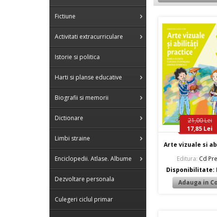
Fictiune
Activitati extracurriculare
Istorie si politica
Harti si planse educative
Biografii si memorii
Dictionare
21,00 Lei
17,85 Lei
Limbi straine
Arte vizuale si abi
Editura:
Cd Pre
Enciclopedii. Atlase. Albume
Disponibilitate:
Dezvoltare personala
Culegeri ciclul primar