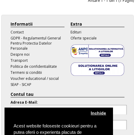
Afisare 1 - 1 din 1 (1 Pagini)
Informatii
Extra
Contact
Edituri
GDPR - Regulamentul General
Oferte speciale
Pentru Protectia Datelor
Personale
Despre noi
Transport
Politica de confidentialitate
Termeni si conditii
Voucher educational / social
SEAP - SICAP
Contul tau
Adresa E-Mail:
Inchide
Parola:
Acest website foloseste cookieuri pentru a
putea oferii o experienta placuta de
Parola Uitata