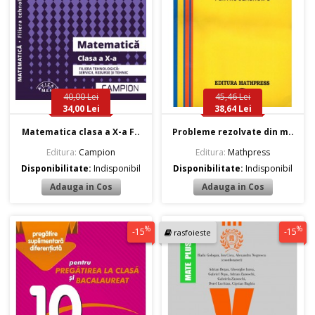
40,00 Lei
45,46 Lei
34,00 Lei
38,64 Lei
Matematica clasa a X-a F..
Probleme rezolvate din m..
Editura:
Campion
Editura:
Mathpress
Disponibilitate:
Indisponibil
Disponibilitate:
Indisponibil
%
%
-15
-15
rasfoieste