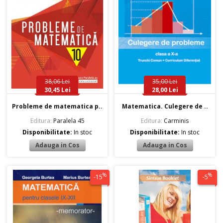
38,06 Lei
35,00 Lei
30,45 Lei
28,00 Lei
Probleme de matematica p..
Matematica. Culegere de ..
Editura:
Paralela 45
Editura:
Carminis
Disponibilitate:
In stoc
Disponibilitate:
In stoc
%
%
-15
-5