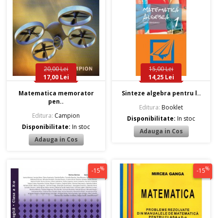
20,00 Lei
15,00 Lei
17,00 Lei
14,25 Lei
Matematica memorator
Sinteze algebra pentru l..
pen..
Editura:
Booklet
Editura:
Campion
Disponibilitate:
In stoc
Disponibilitate:
In stoc
%
%
-15
-15