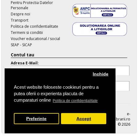
Pentru Protectia Datelor
Personale
Despre noi
Transport
Politica de confidentialitate
Termeni si conditii
Voucher educational / social
SEAP - SICAP
Contul tau
Adresa E-Mail:
Inchide
Parola:
Acest website foloseste cookieuri pentru a
putea oferii o experienta placuta de
Parola Uitata
cumparaturi online
Politica de confidentialitate
e-
Preferinte
Accept
librarii.ro
© 2026