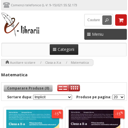
Comenzi telefonice (L-V: 9-15) 021.55.52.173
Meniu
Categorii
>
>
>
Auxiliare scolare
Clasa a-X-a
Matematica
Matematica
Comparare Produse (0)
Sortare dupa:
Produse pe pagina:
%
%
-15
-15