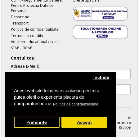
GDPR - Regulamentul General
Oferte speciale
Pentru Protectia Datelor
Personale
Despre noi
Transport
Politica de confidentialitate
Termeni si conditii
Voucher educational / social
SEAP - SICAP
Contul tau
Adresa E-Mail:
Inchide
Parola:
Acest website foloseste cookieuri pentru a
putea oferii o experienta placuta de
Parola Uitata
cumparaturi online
Politica de confidentialitate
e-
Preferinte
Accept
librarii.ro
© 2026