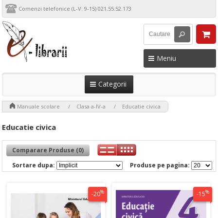
Comenzi telefonice (L-V: 9-15) 021.55.52.173
Meniu
Categorii
>
>
>
Manuale scolare
Clasa a-IV-a
Educatie civica
Educatie civica
Comparare Produse (0)
Sortare dupa:
Produse pe pagina:
%
%
-20
-15