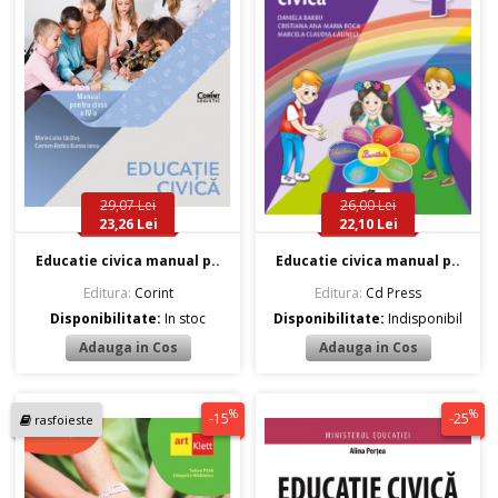
29,07 Lei
26,00 Lei
23,26 Lei
22,10 Lei
Educatie civica manual p..
Educatie civica manual p..
Editura:
Corint
Editura:
Cd Press
Disponibilitate:
In stoc
Disponibilitate:
Indisponibil
%
%
-15
-25
rasfoieste