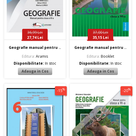
36,99 Lei
37,00 Lei
27,74 Lei
35,15 Lei
Geografie manual pentru ..
Geografie manual pentru ..
Editura:
Aramis
Editura:
Booklet
Disponibilitate:
In stoc
Disponibilitate:
In stoc
%
%
-15
-20