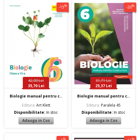
%
%
-15
-20
42,00 Lei
31,71 Lei
35,70 Lei
25,37 Lei
Biologie manual pentru c..
Biologie manual pentru c..
Editura:
Art Klett
Editura:
Paralela 45
Disponibilitate:
In stoc
Disponibilitate:
In stoc
%
%