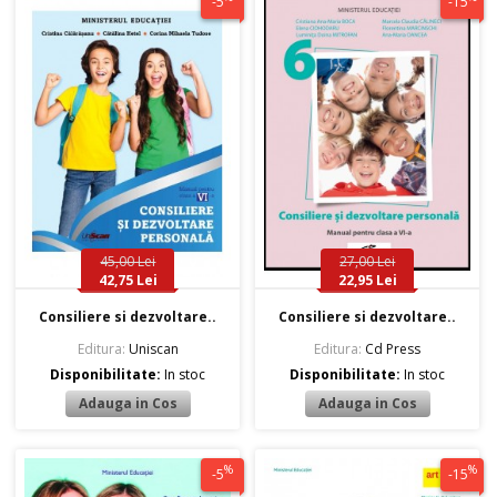
-5
-15
45,00 Lei
27,00 Lei
42,75 Lei
22,95 Lei
Consiliere si dezvoltare..
Consiliere si dezvoltare..
Editura:
Uniscan
Editura:
Cd Press
Disponibilitate:
In stoc
Disponibilitate:
In stoc
%
%
-5
-15