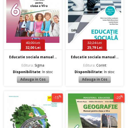
40,00 Lei
32,24 Lei
32,00 Lei
25,79 Lei
Educatie sociala manual ..
Educatie sociala manual ..
Editura:
Sigma
Editura:
Corint
Disponibilitate:
In stoc
Disponibilitate:
In stoc
%
%
-15
-20