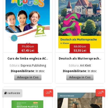
71,00 Lei
63,00 Lei
67,45 Lei
53,55 Lei
Curs de limba engleza AC..
Deutsch als Muttersprach..
Editura:
Express Publishing
Editura:
Art Klett
Disponibilitate:
In stoc
Disponibilitate:
In stoc
%
%
-20
-20
rasfoieste