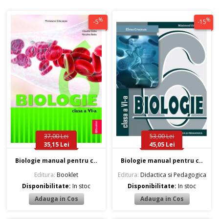
%
%
-5
-15
37,00 Lei
53,00 Lei
35,15 Lei
45,05 Lei
Biologie manual pentru c..
Biologie manual pentru c..
Editura:
Booklet
Editura:
Didactica si Pedagogica
Disponibilitate:
In stoc
Disponibilitate:
In stoc