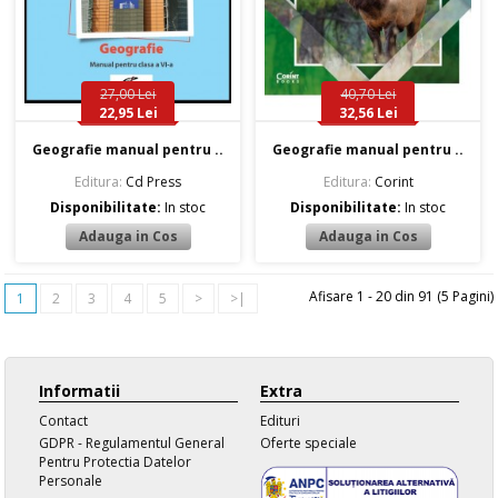
27,00 Lei
40,70 Lei
22,95 Lei
32,56 Lei
Geografie manual pentru ..
Geografie manual pentru ..
Editura:
Cd Press
Editura:
Corint
Disponibilitate:
In stoc
Disponibilitate:
In stoc
Afisare 1 - 20 din 91 (5 Pagini)
1
2
3
4
5
>
>|
Informatii
Extra
Contact
Edituri
GDPR - Regulamentul General
Oferte speciale
Pentru Protectia Datelor
Personale