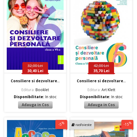
32,00 Lei
42,00 Lei
30,40 Lei
35,70 Lei
Consiliere si dezvoltare..
Consiliere si dezvoltare..
Editura:
Booklet
Editura:
Art Klett
Disponibilitate:
In stoc
Disponibilitate:
In stoc
%
%
-5
-15
rasfoieste