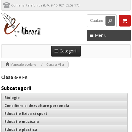
Comenzi telefonice (L-V: 9-15) 021.55.52.173
Meniu
Categorii
>
>
Manuale scolare
Clasa a-VI-a
Clasa a-VI-a
Subcategorii
Biologie
Consiliere si dezvoltare personala
Educatie fizica si sport
Educatie muzicala
Educatie plastica