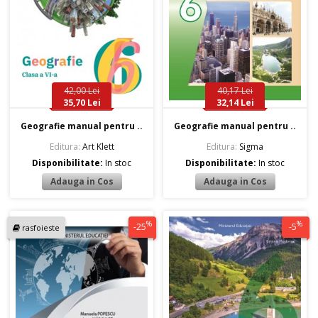
42,00 Lei
40,17 Lei
35,70 Lei
32,14 Lei
Geografie manual pentru ..
Geografie manual pentru ..
Editura:
Art Klett
Editura:
Sigma
Disponibilitate:
In stoc
Disponibilitate:
In stoc
%
%
-25
-5
rasfoieste