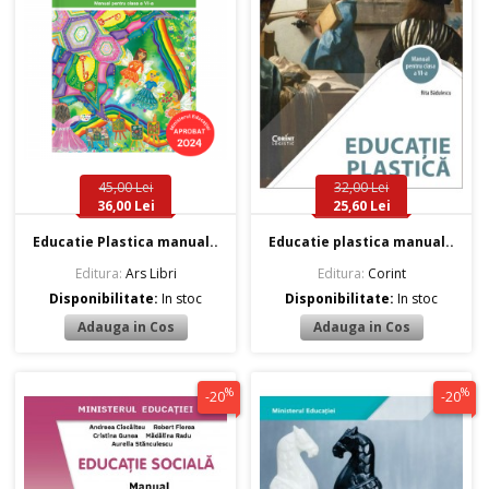
45,00 Lei
32,00 Lei
36,00 Lei
25,60 Lei
Educatie Plastica manual..
Educatie plastica manual..
Editura:
Ars Libri
Editura:
Corint
Disponibilitate:
In stoc
Disponibilitate:
In stoc
%
%
-20
-20