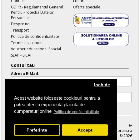
Contact
Edituri
GDPR - Regulamentul General
Oferte speciale
Pentru Protectia Datelor
Personale
Despre noi
Transport
Politica de confidentialitate
Termeni si conditii
Voucher educational / social
SEAP - SICAP
Contul tau
Adresa E-Mail:
Inchide
Parola:
Acest website foloseste cookieuri pentru a
putea oferii o experienta placuta de
Parola Uitata
cumparaturi online
Politica de confidentialitate
e-
Preferinte
Accept
librarii.ro
© 2026