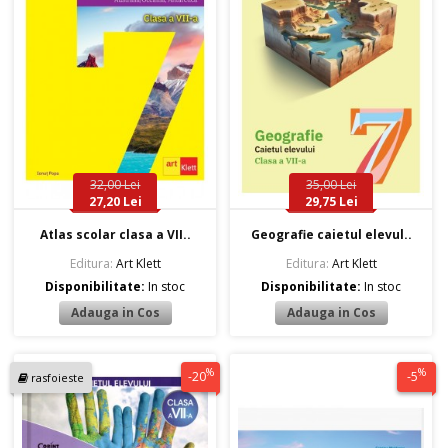
32,00 Lei
35,00 Lei
27,20 Lei
29,75 Lei
Atlas scolar clasa a VII..
Geografie caietul elevul..
Editura:
Art Klett
Editura:
Art Klett
Disponibilitate:
In stoc
Disponibilitate:
In stoc
%
%
-20
-5
rasfoieste