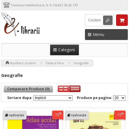
Comenzi telefonice (L-V: 9-15) 021.55.52.173
Meniu
Categorii
>
>
>
Auxiliare scolare
Clasa a-VII-a
Geografie
Geografie
Comparare Produse (0)
Sortare dupa:
Produse pe pagina:
%
%
-15
-15
rasfoieste
rasfoieste