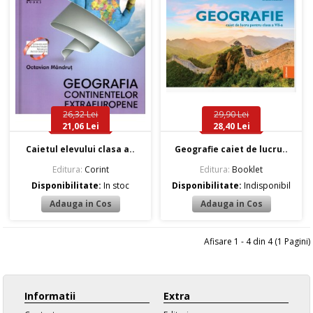
26,32 Lei
29,90 Lei
21,06 Lei
28,40 Lei
Caietul elevului clasa a..
Geografie caiet de lucru..
Editura:
Corint
Editura:
Booklet
Disponibilitate:
In stoc
Disponibilitate:
Indisponibil
Afisare 1 - 4 din 4 (1 Pagini)
Informatii
Extra