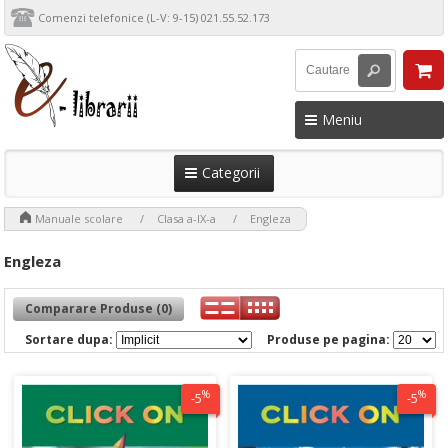
Comenzi telefonice (L-V: 9-15) 021.55.52.173
Meniu
Categorii
>
>
>
Manuale scolare
Clasa a-IX-a
Engleza
Engleza
Comparare Produse (0)
Sortare dupa:
Produse pe pagina:
%
%
-5
-5