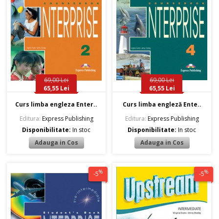
69,00 Lei
69,00 Lei
65,55 Lei
65,55 Lei
Curs limba engleza Enter..
Curs limba engleză Ente..
Editura:
Express Publishing
Editura:
Express Publishing
Disponibilitate:
In stoc
Disponibilitate:
In stoc
%
%
-5
-5