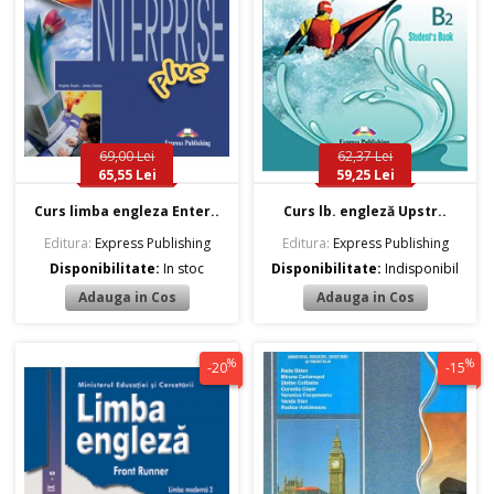
69,00 Lei
62,37 Lei
65,55 Lei
59,25 Lei
Curs limba engleza Enter..
Curs lb. engleză Upstr..
Editura:
Express Publishing
Editura:
Express Publishing
Disponibilitate:
In stoc
Disponibilitate:
Indisponibil
%
%
-20
-15