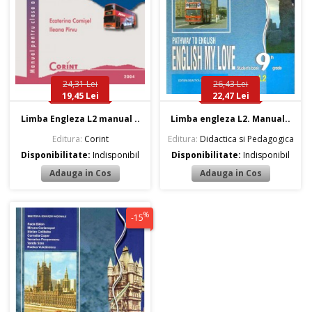
24,31 Lei
26,43 Lei
19,45 Lei
22,47 Lei
Limba Engleza L2 manual ..
Limba engleza L2. Manual..
Editura:
Corint
Editura:
Didactica si Pedagogica
Disponibilitate:
Indisponibil
Disponibilitate:
Indisponibil
%
-15