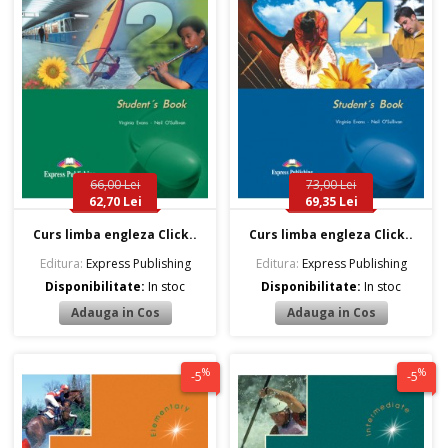
66,00 Lei
73,00 Lei
62,70 Lei
69,35 Lei
Curs limba engleza Click..
Curs limba engleza Click..
Editura:
Express Publishing
Editura:
Express Publishing
Disponibilitate:
In stoc
Disponibilitate:
In stoc
%
%
-5
-5