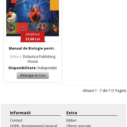
29,60 Lei
23,68 Lei
Manual de Biologie pentr..
Editura:
Didactica Publishing
House
Disponibilitate:
Indisponibil
Afisare 1 - 7 din 7 (1 Pagini)
Informatii
Extra
Contact
Edituri
GDPR - Regulamentul General
Oferte speciale