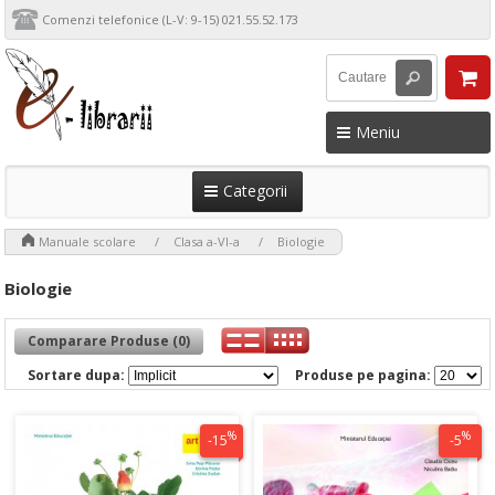
Comenzi telefonice (L-V: 9-15) 021.55.52.173
Meniu
Categorii
>
>
>
Manuale scolare
Clasa a-VI-a
Biologie
Biologie
Comparare Produse (0)
Sortare dupa:
Produse pe pagina:
%
%
-15
-5