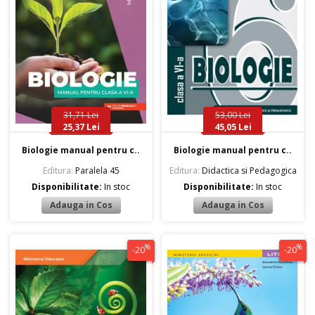
31,71 Lei
53,00 Lei
25,37 Lei
45,05 Lei
Biologie manual pentru c..
Biologie manual pentru c..
Editura:
Paralela 45
Editura:
Didactica si Pedagogica
Disponibilitate:
In stoc
Disponibilitate:
In stoc
%
%
-20
-20