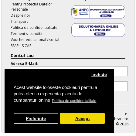
Pentru Protectia Datelor
Personale
Despre noi
Transport
Politica de confidentialitate
Termeni si conditii
Voucher educational / social
SEAP - SICAP
Contul tau
Adresa E-Mail:
Inchide
Parola:
Acest website foloseste cookieuri pentru a
putea oferii o experienta placuta de
Parola Uitata
cumparaturi online
Politica de confidentialitate
e-
Preferinte
Accept
librarii.ro
© 2026