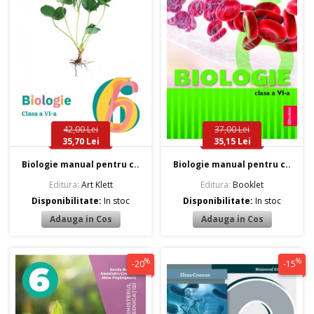
42,00 Lei
37,00 Lei
35,70 Lei
35,15 Lei
Biologie manual pentru c..
Biologie manual pentru c..
Editura:
Art Klett
Editura:
Booklet
Disponibilitate:
In stoc
Disponibilitate:
In stoc
%
%
-20
-15