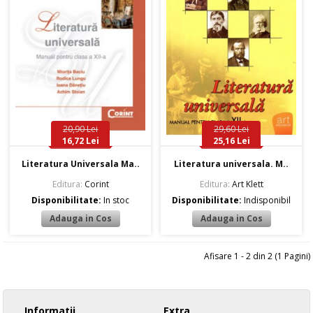
20,90 Lei
29,60 Lei
16,72 Lei
25,16 Lei
Literatura Universala Ma..
Literatura universala. M..
Editura:
Corint
Editura:
Art Klett
Disponibilitate:
In stoc
Disponibilitate:
Indisponibil
Afisare 1 - 2 din 2 (1 Pagini)
Informatii
Extra