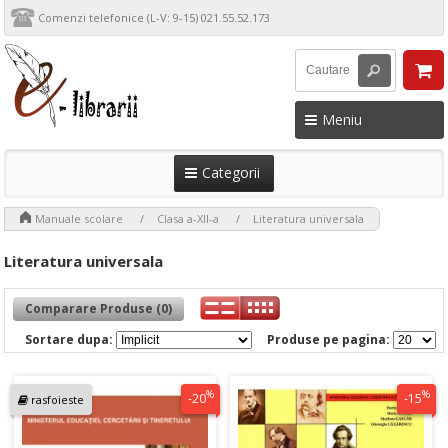
Comenzi telefonice (L-V: 9-15) 021.55.52.173
Meniu
Categorii
>
>
>
Manuale scolare
Clasa a-XII-a
Literatura universala
Literatura universala
Comparare Produse (0)
Sortare dupa:
Produse pe pagina:
%
%
-20
-15
rasfoieste