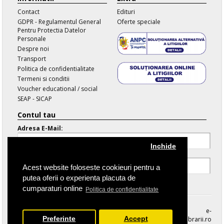
Contact
Edituri
GDPR - Regulamentul General
Oferte speciale
Pentru Protectia Datelor
Personale
Despre noi
Transport
Politica de confidentialitate
Termeni si conditii
Voucher educational / social
SEAP - SICAP
Contul tau
Adresa E-Mail:
Inchide
Parola:
Acest website foloseste cookieuri pentru a
putea oferii o experienta placuta de
Parola Uitata
cumparaturi online
Politica de confidentialitate
e-
Preferinte
Accept
librarii.ro