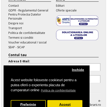
Contact
Edituri
GDPR - Regulamentul General
Oferte speciale
Pentru Protectia Datelor
Personale
Despre noi
Transport
Politica de confidentialitate
Termeni si conditii
Voucher educational / social
SEAP - SICAP
Contul tau
Adresa E-Mail:
Inchide
Parola:
Acest website foloseste cookieuri pentru a
putea oferii o experienta placuta de
Parola Uitata
cumparaturi online
Politica de confidentialitate
e-
Preferinte
Accept
librarii.ro