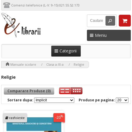
Comenzi telefonice (L-V: 9-15) 021.55.52.173
Meniu
Categorii
>
>
>
Manuale scolare
Clasa a-XI-a
Religie
Religie
Comparare Produse (0)
Sortare dupa:
Produse pe pagina:
%
-20
rasfoieste