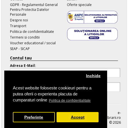
GDPR - Regulamentul General
Oferte speciale
Pentru Protectia Datelor
Personale
Despre noi
Transport
Politica de confidentialitate
Termeni si conditii
Voucher educational / social
SEAP - SICAP
Contul tau
Adresa E-Mail:
Inchide
Parola:
Acest website foloseste cookieuri pentru a
putea oferii o experienta placuta de
Parola Uitata
cumparaturi online
Politica de confidentialitate
e-
Preferinte
Accept
librarii.ro
© 2026