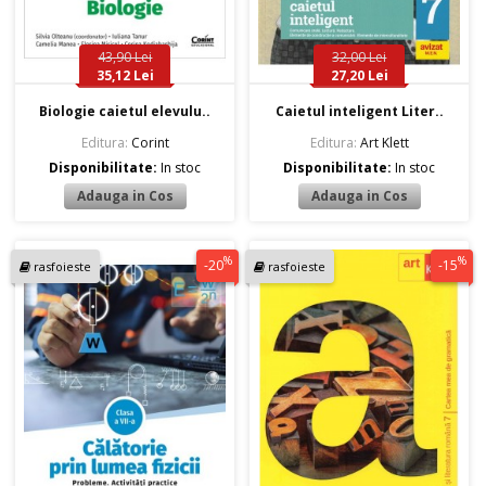
43,90 Lei
32,00 Lei
35,12 Lei
27,20 Lei
Biologie caietul elevulu..
Caietul inteligent Liter..
Editura:
Corint
Editura:
Art Klett
Disponibilitate:
In stoc
Disponibilitate:
In stoc
%
%
-20
-15
rasfoieste
rasfoieste