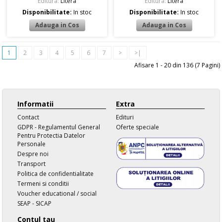
Editura:
Litera
Editura:
Litera
Disponibilitate:
In stoc
Disponibilitate:
In stoc
1
2
3
4
5
6
7
>
>|
Afisare 1 - 20 din 136 (7 Pagini)
Informatii
Extra
Contact
Edituri
GDPR - Regulamentul General
Oferte speciale
Pentru Protectia Datelor
Personale
Despre noi
Transport
Politica de confidentialitate
Termeni si conditii
Voucher educational / social
SEAP - SICAP
Contul tau