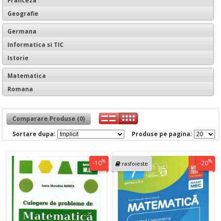
Franceza
Geografie
Germana
Informatica si TIC
Istorie
Matematica
Romana
Comparare Produse (0)
Sortare dupa:
Produse pe pagina:
%
%
-10
-20
rasfoieste