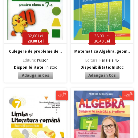
32,00 Lei
38,00 Lei
28,80 Lei
30,40 Lei
Culegere de probleme de ..
Matematica Algebra, geom..
Editura:
Puisor
Editura:
Paralela 45
Disponibilitate:
In stoc
Disponibilitate:
In stoc
%
%
-20
-20