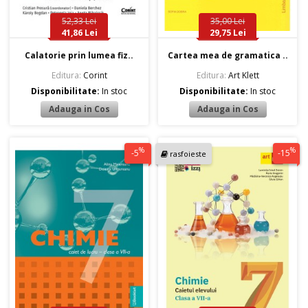
52,33 Lei
35,00 Lei
41,86 Lei
29,75 Lei
Calatorie prin lumea fiz..
Cartea mea de gramatica ..
Editura:
Corint
Editura:
Art Klett
Disponibilitate:
In stoc
Disponibilitate:
In stoc
%
%
-5
-15
rasfoieste