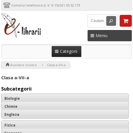
Comenzi telefonice (L-V: 9-15) 021.55.52.173
Meniu
Categorii
>
>
Auxiliare scolare
Clasa a-VII-a
Clasa a-VII-a
Subcategorii
Biologie
Chimie
Engleza
Fizica