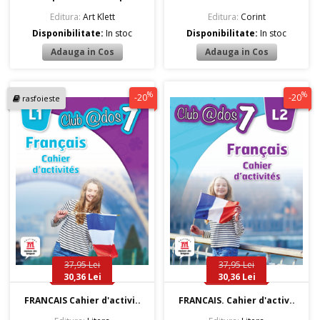
Editura:
Art Klett
Editura:
Corint
Disponibilitate:
In stoc
Disponibilitate:
In stoc
%
%
-20
-20
rasfoieste
37,95 Lei
37,95 Lei
30,36 Lei
30,36 Lei
FRANCAIS Cahier d'activi..
FRANCAIS. Cahier d'activ..