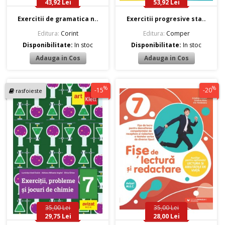
43,92 Lei
53,92 Lei
Exercitii de gramatica n..
Exercitii progresive sta..
Editura:
Corint
Editura:
Comper
Disponibilitate:
In stoc
Disponibilitate:
In stoc
%
%
-15
-20
rasfoieste
35,00 Lei
35,00 Lei
29,75 Lei
28,00 Lei