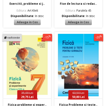
Exercitii, probleme si j..
Fise de lectura si redac..
Editura:
Art Klett
Editura:
Paralela 45
Disponibilitate:
In stoc
Disponibilitate:
In stoc
%
%
-15
-20
rasfoieste
35,00 Lei
63,50 Lei
29,75 Lei
50,80 Lei
Fizica probleme si exper..
Fizica Probleme si teste..