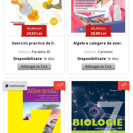
30,66 Lei
35,00 Lei
24,53 Lei
28,00 Lei
Exercitii practice de li..
Algebra culegere de exer..
Editura:
Paralela 45
Editura:
Carminis
Disponibilitate:
In stoc
Disponibilitate:
In stoc
%
%
-15
-5
rasfoieste