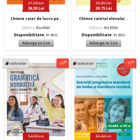
27,90 Lei
35,00 Lei
26,50 Lei
29,75 Lei
Chimie caiet de lucru pe..
Chimie caietul elevului ..
Editura:
Booklet
Editura:
Art Klett
Disponibilitate:
In stoc
Disponibilitate:
In stoc
%
%
-20
-15
rasfoieste
rasfoieste
54,90 Lei
63,43 Lei