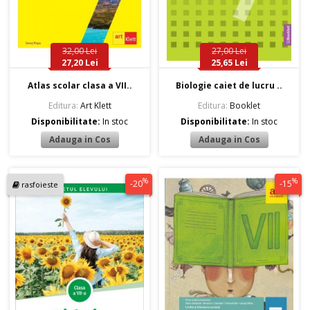
32,00 Lei
27,00 Lei
27,20 Lei
25,65 Lei
Atlas scolar clasa a VII..
Biologie caiet de lucru ..
Editura:
Art Klett
Editura:
Booklet
Disponibilitate:
In stoc
Disponibilitate:
In stoc
%
%
-20
-15
rasfoieste