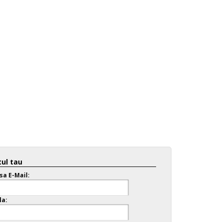
ul tau
sa E-Mail:
la: