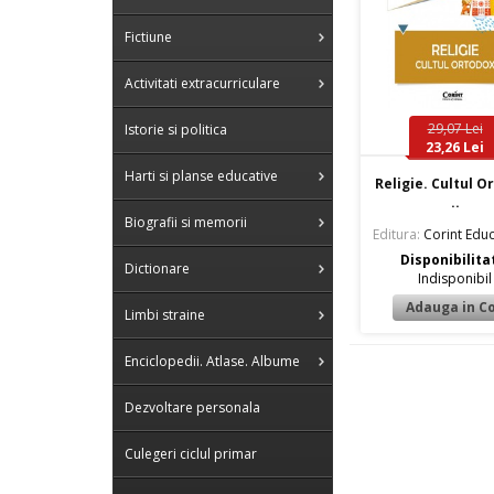
Fictiune
Activitati extracurriculare
29,07 Lei
Istorie si politica
23,26 Lei
Harti si planse educative
Religie. Cultul O
..
Biografii si memorii
Editura:
Corint Educ
Disponibilita
Dictionare
Indisponibil
Limbi straine
Enciclopedii. Atlase. Albume
Dezvoltare personala
Culegeri ciclul primar