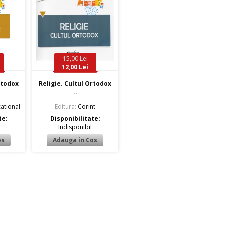
15,00 Lei
12,00 Lei
rtodox
Religie. Cultul Ortodox
..
ational
Editura:
Corint
te:
Disponibilitate:
Indisponibil