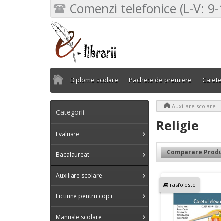
Comenzi telefonice (L-V: 9-
Diplome scolare
Pachete de premiere
Caiet
>
Auxiliare scolare
Categorii
Religie
Evaluare
Comparare Produ
Bacalaureat
Auxiliare scolare
rasfoieste
Fictiune pentru copii
Manuale scolare