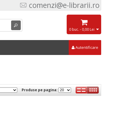
comenzi@e-librarii.ro
0 buc. - 0,00 Lei
Autentificare
Produse pe pagina: