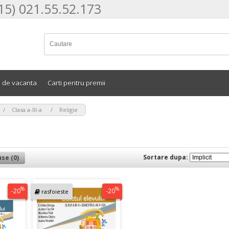
15) 021.55.52.173
e de vacanta
Carti pentru premii
>
>
Clasa a-III-a
Religie
Sortare dupa:
se (0)
%
%
-20
-20
rasfoieste