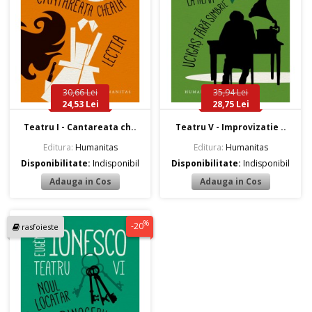
30,66 Lei
35,94 Lei
24,53 Lei
28,75 Lei
Teatru I - Cantareata ch..
Teatru V - Improvizatie ..
Editura:
Humanitas
Editura:
Humanitas
Disponibilitate:
Indisponibil
Disponibilitate:
Indisponibil
%
-20
rasfoieste