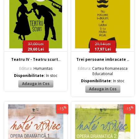
37,00 Lei
21,14 Lei
29,60 Lei
17,97 Lei
Teatru IV - Teatru scurt..
Trei persoane imbracate ..
Editura:
Humanitas
Editura:
Cartea Romaneasca
Educational
Disponibilitate:
In stoc
Disponibilitate:
In stoc
%
%
-15
-15