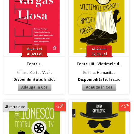
61,31 Lei
41,23 Lei
41,69 Lei
32,98 Lei
Teatru..
Teatru III - Victimele d..
Editura:
Curtea Veche
Editura:
Humanitas
Disponibilitate:
In stoc
Disponibilitate:
In stoc
%
%
-20
-15
rasfoieste