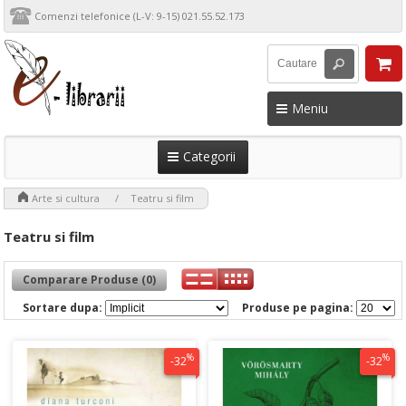
Comenzi telefonice (L-V: 9-15) 021.55.52.173
Meniu
Categorii
>
>
Arte si cultura
Teatru si film
Teatru si film
Comparare Produse (0)
Sortare dupa:
Produse pe pagina:
%
%
-32
-32