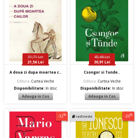
31,71 Lei
45,46 Lei
21,56 Lei
30,91 Lei
A doua zi dupa moartea c..
Csongor si Tunde..
Editura:
Curtea Veche
Editura:
Curtea Veche
Disponibilitate:
In stoc
Disponibilitate:
In stoc
%
%
-32
-20
rasfoieste