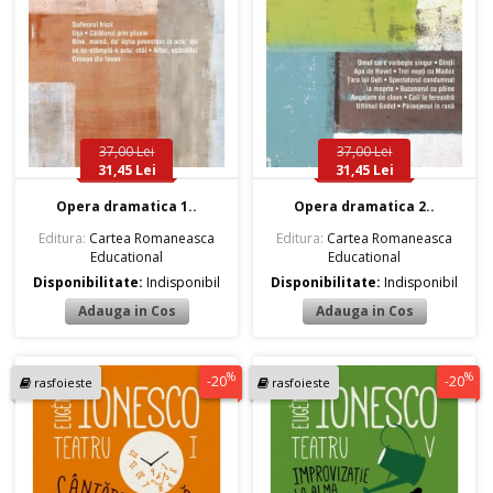
37,00 Lei
37,00 Lei
31,45 Lei
31,45 Lei
Opera dramatica 1..
Opera dramatica 2..
Editura:
Cartea Romaneasca
Editura:
Cartea Romaneasca
Educational
Educational
Disponibilitate:
Indisponibil
Disponibilitate:
Indisponibil
%
%
-20
-20
rasfoieste
rasfoieste