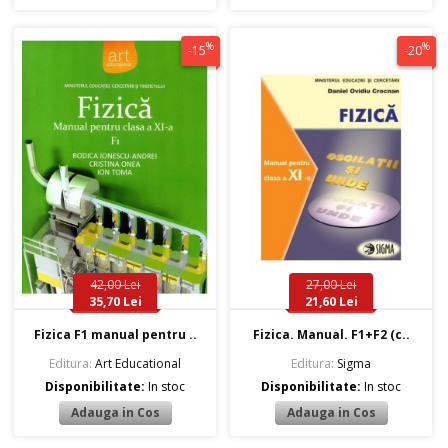
%
%
-15
-20
42,00 Lei
27,00 Lei
35,70 Lei
21,60 Lei
Fizica F1 manual pentru ..
Fizica. Manual. F1+F2 (c..
Editura:
Art Educational
Editura:
Sigma
Disponibilitate:
In stoc
Disponibilitate:
In stoc