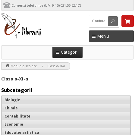
Comenzi telefonice (L-V: 9-15) 021.55.52.173
Meniu
Categorii
>
>
Manuale scolare
Clasa a-XI-a
Clasa a-XI-a
Subcategorii
Biologie
Chimie
Contabilitate
Economie
Educatie artistica