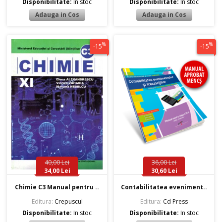
Disponibilitate:
In stoc
Disponibilitate:
In stoc
%
%
-15
-15
40,00 Lei
36,00 Lei
34,00 Lei
30,60 Lei
Chimie C3 Manual pentru ..
Contabilitatea eveniment..
Editura:
Crepuscul
Editura:
Cd Press
Disponibilitate:
In stoc
Disponibilitate:
In stoc