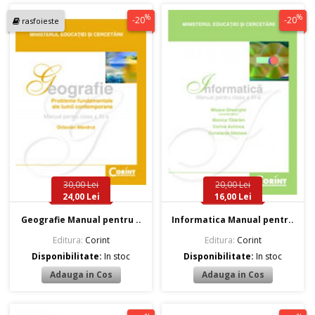
%
%
-20
-20
rasfoieste
30,00 Lei
20,00 Lei
24,00 Lei
16,00 Lei
Geografie Manual pentru ..
Informatica Manual pentr..
Editura:
Corint
Editura:
Corint
Disponibilitate:
In stoc
Disponibilitate:
In stoc