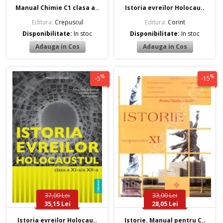
Manual Chimie C1 clasa a..
Istoria evreilor Holocau..
Editura:
Crepuscul
Editura:
Corint
Disponibilitate:
In stoc
Disponibilitate:
In stoc
%
%
-5
-15
37,00 Lei
33,00 Lei
35,15 Lei
28,05 Lei
Istoria evreilor Holocau..
Istorie. Manual pentru C..