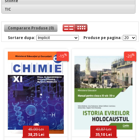
Stiinte
TIC
Comparare Produse (0)
Sortare dupa:
Produse pe pagina:
%
%
-15
-20
45,00 Lei
43,87 Lei
38,25 Lei
35,10 Lei