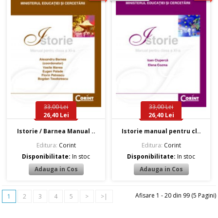
33,00 Lei
33,00 Lei
26,40 Lei
26,40 Lei
Istorie / Barnea Manual ..
Istorie manual pentru cl..
Editura:
Corint
Editura:
Corint
Disponibilitate:
In stoc
Disponibilitate:
In stoc
Afisare 1 - 20 din 99 (5 Pagini)
1
2
3
4
5
>
>|