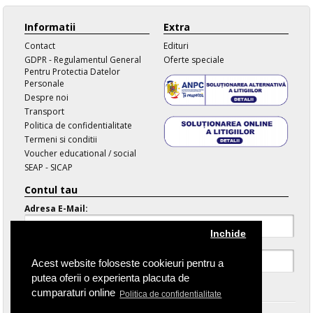
Informatii
Extra
Contact
Edituri
GDPR - Regulamentul General
Oferte speciale
Pentru Protectia Datelor
Personale
Despre noi
Transport
Politica de confidentialitate
Termeni si conditii
Voucher educational / social
SEAP - SICAP
Contul tau
Adresa E-Mail:
Inchide
Parola:
Acest website foloseste cookieuri pentru a
putea oferii o experienta placuta de
Parola Uitata
cumparaturi online
Politica de confidentialitate