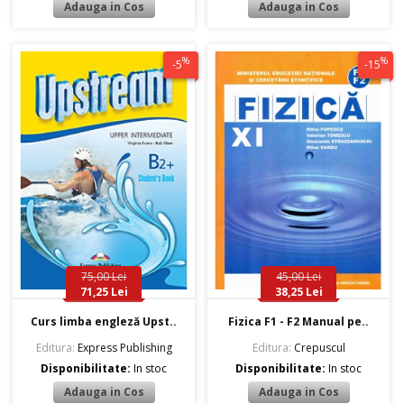
%
%
-5
-15
75,00 Lei
45,00 Lei
71,25 Lei
38,25 Lei
Curs limba engleză Upst..
Fizica F1 - F2 Manual pe..
Editura:
Express Publishing
Editura:
Crepuscul
Disponibilitate:
In stoc
Disponibilitate:
In stoc