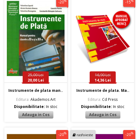
%
%
-20
-15
25,00 Lei
16,90 Lei
20,00 Lei
14,36 Lei
Instrumente de plata man..
Instrumente de plata. Ma..
Editura:
Akademos Art
Editura:
Cd Press
Disponibilitate:
In stoc
Disponibilitate:
In stoc
%
%
-20
-20
rasfoieste