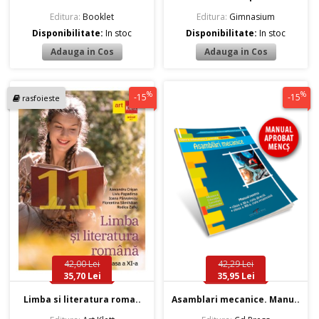
Editura:
Booklet
Editura:
Gimnasium
Disponibilitate:
In stoc
Disponibilitate:
In stoc
%
%
-15
-15
rasfoieste
42,00 Lei
42,29 Lei
35,70 Lei
35,95 Lei
Limba si literatura roma..
Asamblari mecanice. Manu..