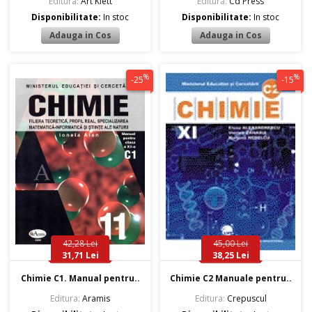
Editura:
Art Klett
Editura:
Cd Press
Disponibilitate:
In stoc
Disponibilitate:
In stoc
%
%
-25
-15
42,28 Lei
45,00 Lei
31,71 Lei
38,25 Lei
Chimie C1. Manual pentru..
Chimie C2 Manuale pentru..
Editura:
Aramis
Editura:
Crepuscul