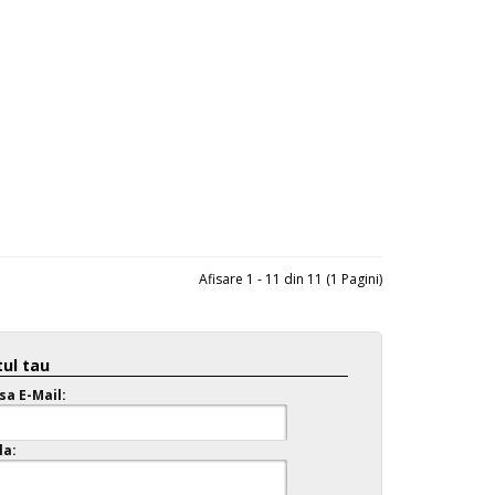
Afisare 1 - 11 din 11 (1 Pagini)
ul tau
sa E-Mail:
la: