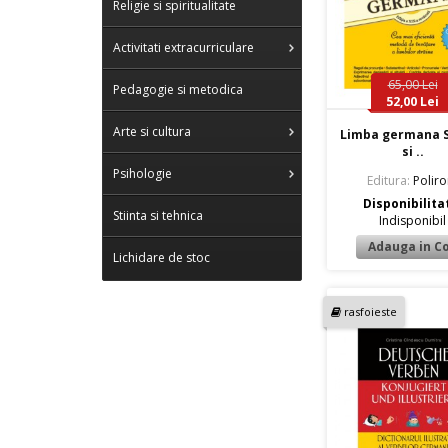
Religie si spiritualitate
Activitati extracurriculare
65,00 Lei
Pedagogie si metodica
52,00 Lei
Arte si cultura
Limba germana 
si ..
Psihologie
Editura:
Polir
Disponibilita
Stiinta si tehnica
Indisponibil
Lichidare de stoc
rasfoieste