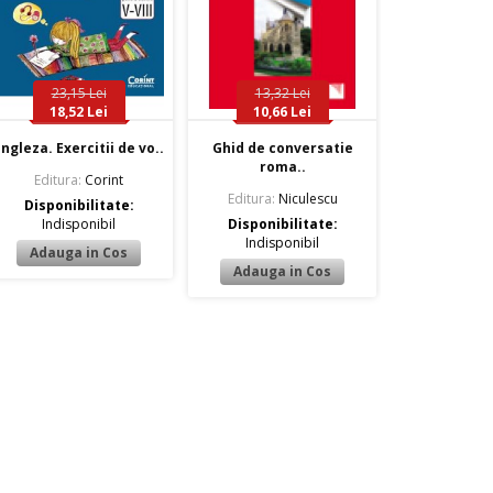
23,15 Lei
13,32 Lei
18,52 Lei
10,66 Lei
ngleza. Exercitii de vo..
Ghid de conversatie
roma..
Editura:
Corint
Editura:
Niculescu
Disponibilitate:
Indisponibil
Disponibilitate:
Indisponibil