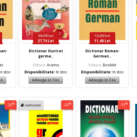
36,99 Lei
12,00 Lei
27,74 Lei
11,40 Lei
man-
Dictionar ilustrat
Dictionar Roman-
germa..
German..
et
Editura:
Aramis
Editura:
Booklet
In stoc
Disponibilitate:
In stoc
Disponibilitate:
In stoc
%
%
%
-20
-20
-15
rasfoieste