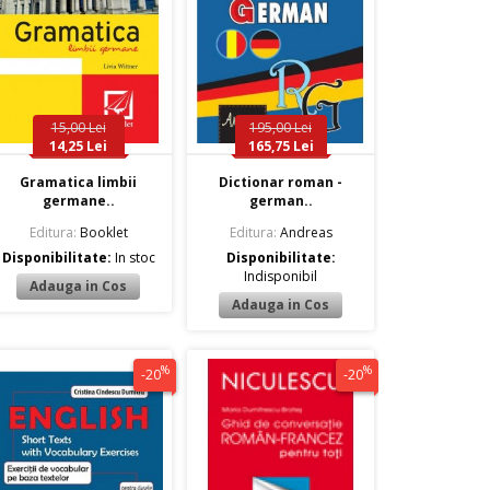
15,00 Lei
195,00 Lei
14,25 Lei
165,75 Lei
Gramatica limbii
Dictionar roman -
germane..
german..
Editura:
Booklet
Editura:
Andreas
Disponibilitate:
In stoc
Disponibilitate:
Indisponibil
%
%
-20
-20