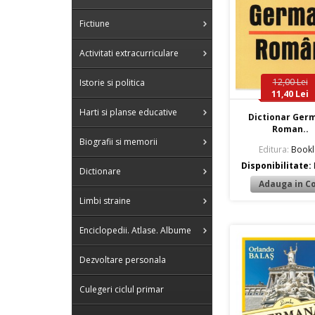
Fictiune
Activitati extracurriculare
12,00 Lei
Istorie si politica
11,40 Lei
Harti si planse educative
Dictionar Ger
Roman..
Biografii si memorii
Editura:
Bookl
Disponibilitate:
Dictionare
Limbi straine
Enciclopedii. Atlase. Albume
Dezvoltare personala
Culegeri ciclul primar