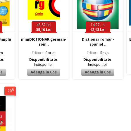
43,87 Lei
14,27 Lei
35,10 Lei
12,13 Lei
Simplu
miniDICTIONAR german-
Dictionar roman-
E
rom..
spaniol ..
om
Editura:
Corint
Editura:
Regis
te:
Disponibilitate:
Disponibilitate:
Indisponibil
Indisponibil
%
-20