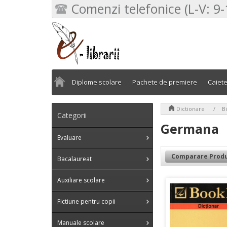
Comenzi telefonice (L-V: 9-
Diplome scolare
Pachete de premiere
Caiet
>
>
Dictionare
B
Categorii
Germana
Evaluare
Comparare Produ
Bacalaureat
Auxiliare scolare
Fictiune pentru copii
Manuale scolare