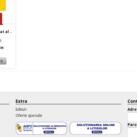
t al ..
t
te:
Extra
Cont
Edituri
Adre
Oferte speciale
Paro