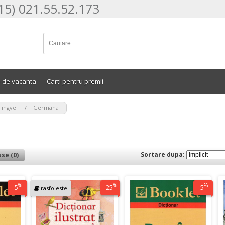
15) 021.55.52.173
e de vacanta
Carti pentru premii
>
ilingve
Germana
Sortare dupa:
se (0)
%
%
%
-5
-25
-5
rasfoieste