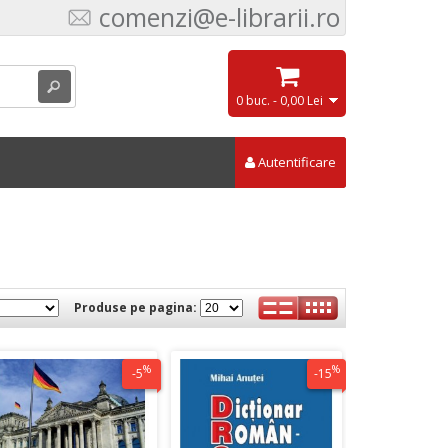
comenzi@e-librarii.ro
0 buc. - 0,00 Lei
Autentificare
Produse pe pagina:
%
%
-5
-15