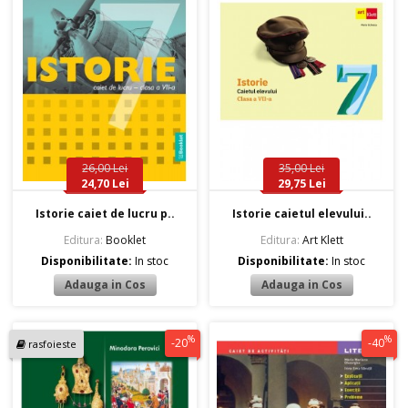
26,00 Lei
35,00 Lei
24,70 Lei
29,75 Lei
Istorie caiet de lucru p..
Istorie caietul elevului..
Editura:
Booklet
Editura:
Art Klett
Disponibilitate:
In stoc
Disponibilitate:
In stoc
%
%
-20
-40
rasfoieste