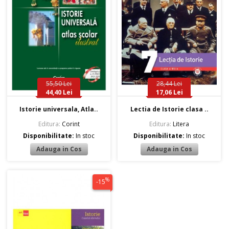
55,50 Lei
28,44 Lei
44,40 Lei
17,06 Lei
Istorie universala, Atla..
Lectia de Istorie clasa ..
Editura:
Corint
Editura:
Litera
Disponibilitate:
In stoc
Disponibilitate:
In stoc
%
-15