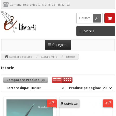
Comenzi telefonice (L-V: 9-15) 021.55.52.173
Meniu
Categorii
>
>
>
Auxiliare scolare
Clasa a-VII-a
Istorie
Istorie
Comparare Produse (0)
Sortare dupa:
Produse pe pagina:
%
%
-5
-15
rasfoieste