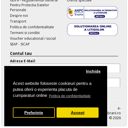
GDPR - Regulamentul General
Oferte speciale
Pentru Protectia Datelor
Personale
Despre noi
Transport
Politica de confidentialitate
Termeni si conditii
Voucher educational / social
SEAP - SICAP
Contul tau
Adresa E-Mail:
Inchide
Parola:
Acest website foloseste cookieuri pentru a
putea oferii o experienta placuta de
Parola Uitata
cumparaturi online
Politica de confidentialitate
e-
Preferinte
Accept
librarii.ro
© 2026